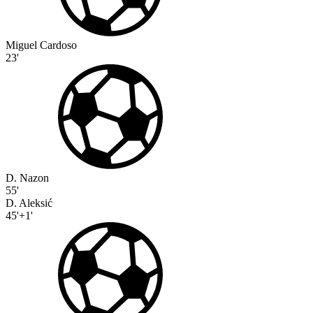
Miguel Cardoso
23'
D. Nazon
55'
D. Aleksić
45'+1'