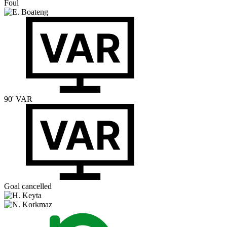
Foul
90'
VAR
Goal cancelled