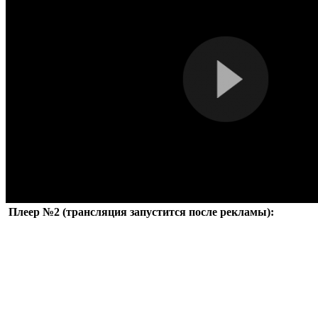
Плеер №2 (трансляция запустится после рекламы):