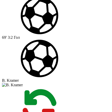
69'
3:2
Гол
B. Kramer