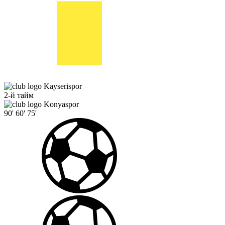
Kayserispor
2-й тайм
Konyaspor
90'
60'
75'