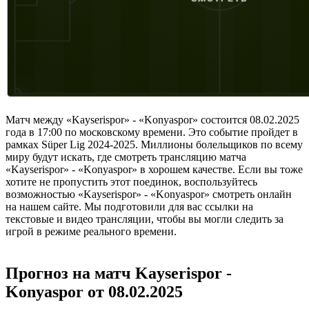
Матч между «Kayserispor» - «Konyaspor» состоится 08.02.2025
года в 17:00 по московскому времени. Это событие пройдет в
рамках Süper Lig 2024-2025. Миллионы болельщиков по всему
миру будут искать, где смотреть трансляцию матча
«Kayserispor» - «Konyaspor» в хорошем качестве. Если вы тоже
хотите не пропустить этот поединок, воспользуйтесь
возможностью «Kayserispor» - «Konyaspor» смотреть онлайн
на нашем сайте. Мы подготовили для вас ссылки на
текстовые и видео трансляции, чтобы вы могли следить за
игрой в режиме реального времени.
Прогноз на матч Kayserispor -
Konyaspor от 08.02.2025