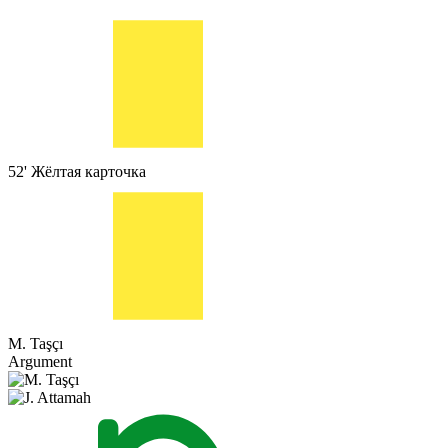
52'
Жёлтая карточка
M. Taşçı
Argument