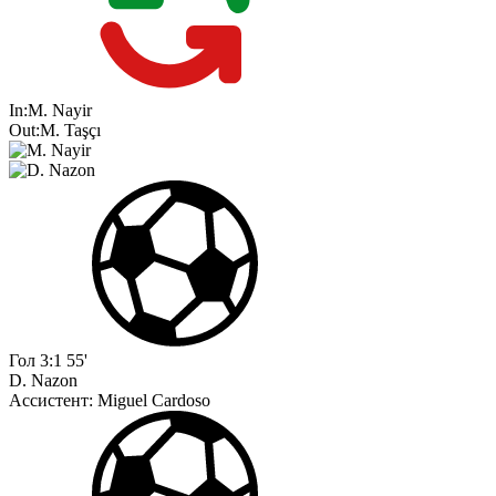
In:
M. Nayir
Out:
M. Taşçı
Гол
3:1
55'
D. Nazon
Ассистент:
Miguel Cardoso