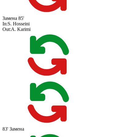
Замена
85'
In:
S. Hosseini
Out:
A. Karimi
83'
Замена