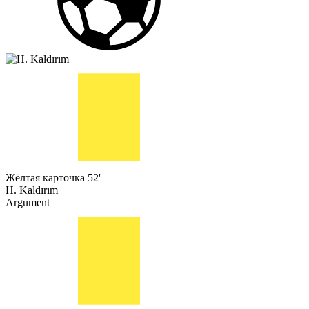
Жёлтая карточка
52'
H. Kaldırım
Argument