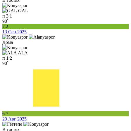
В гостях
GAL
п
3:1
90`
7.2
13 Сен 2025
Дома
ALA
п
1:2
90`
6.7
29 Авг 2025
В гостях