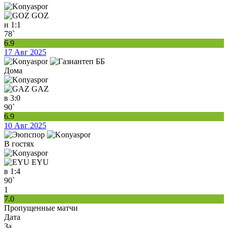
GOZ
н
1:1
78`
6.9
17 Авг 2025
Дома
GAZ
в
3:0
90`
6.9
10 Авг 2025
В гостях
EYU
в
1:4
90`
1
7.0
Пропущенные матчи
Дата
За