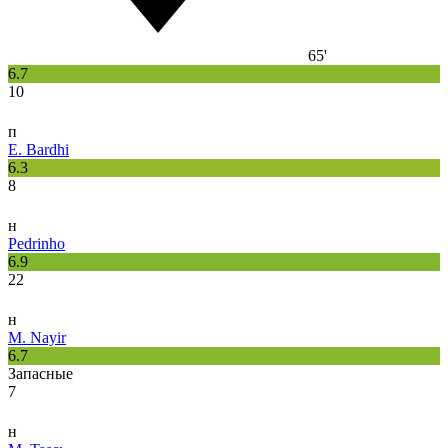
65'
6.7
10
п
E. Bardhi
6.3
8
н
Pedrinho
6.9
22
н
M. Nayir
6.7
Запасные
7
н