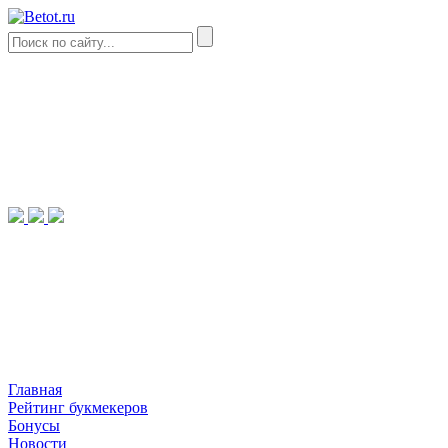
Главная
Рейтинг букмекеров
Бонусы
Новости