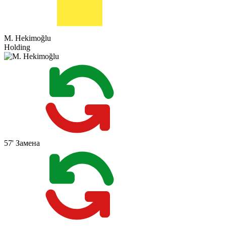
M. Hekimoğlu
Holding
57'
Замена