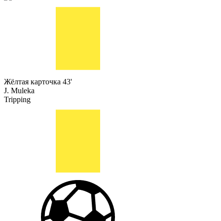
Жёлтая карточка
43'
J. Muleka
Tripping