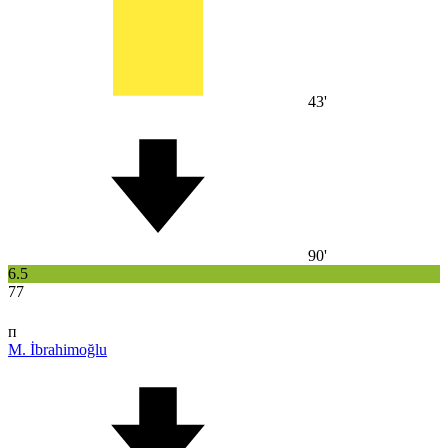
43'
90'
6.5
77
п
M. İbrahimoğlu