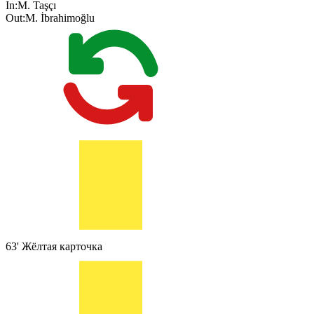
In:
M. Taşçı
Out:
M. İbrahimoğlu
63'
Жёлтая карточка