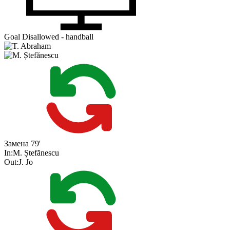
Goal Disallowed - handball
Замена
79'
In:
M. Ștefănescu
Out:
J. Jo