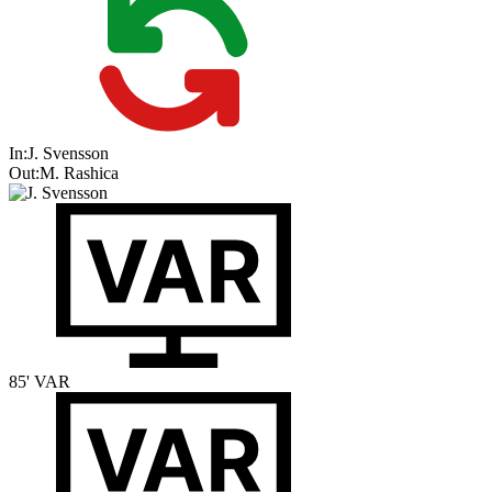
In:
J. Svensson
Out:
M. Rashica
85'
VAR