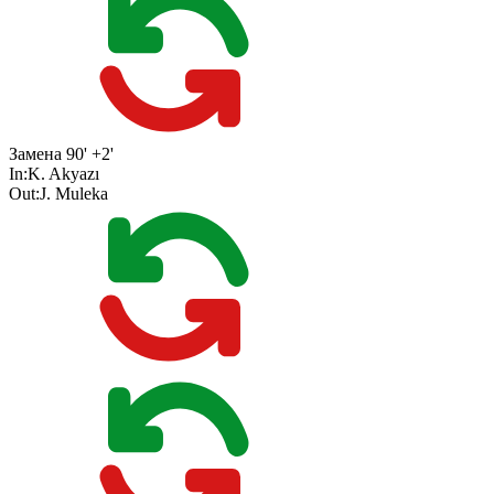
Замена
90' +2'
In:
K. Akyazı
Out:
J. Muleka