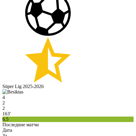
Süper Lig 2025-2026
4
2
2
163′
6.5
Последние матчи
Дата
За