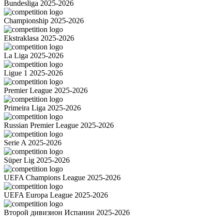
Bundesliga 2025-2026
Championship 2025-2026
Ekstraklasa 2025-2026
La Liga 2025-2026
Ligue 1 2025-2026
Premier League 2025-2026
Primeira Liga 2025-2026
Russian Premier League 2025-2026
Serie A 2025-2026
Süper Lig 2025-2026
UEFA Champions League 2025-2026
UEFA Europa League 2025-2026
Второй дивизион Испании 2025-2026