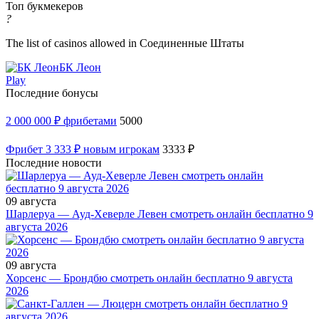
Топ букмекеров
?
The list of casinos allowed in Соединенные Штаты
БК Леон
Play
Последние бонусы
2 000 000 ₽ фрибетами
5000
Фрибет 3 333 ₽ новым игрокам
3333 ₽
Последние новости
09 августа
Шарлеруа — Ауд-Хеверле Левен смотреть онлайн бесплатно 9
августа 2026
09 августа
Хорсенс — Брондбю смотреть онлайн бесплатно 9 августа
2026