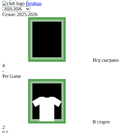
Besiktas
Сезон:
2025-2026
Игр сыграно
4
-
Per Game
В старте
2
0.5