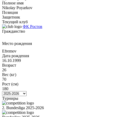
Полное имя
Nikolay Poyarkov
Позиция
Защитник
Текущий клуб
ФК Ростов
Гражданство
Место рождения
Efremov
Дата рождения
16.10.1999
Возраст
26
Вес (кг)
70
Рост (см)
180
Турниры
2. Bundesliga 2025-2026