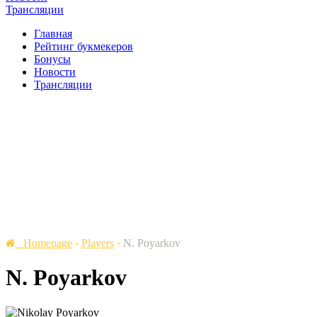
Трансляции
Главная
Рейтинг букмекеров
Бонусы
Новости
Трансляции
Homepage
›
Players
›
N. Poyarkov
N. Poyarkov