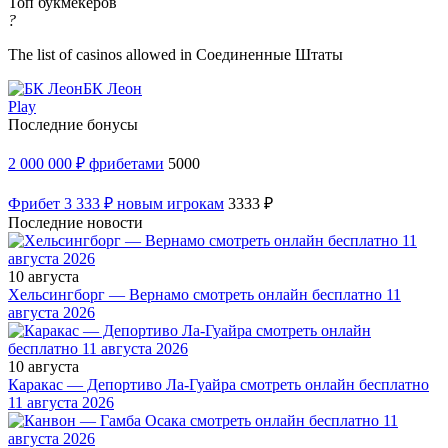
Топ букмекеров
?
The list of casinos allowed in Соединенные Штаты
БК Леон
Play
Последние бонусы
2 000 000 ₽ фрибетами
5000
Фрибет 3 333 ₽ новым игрокам
3333 ₽
Последние новости
10 августа
Хельсингборг — Вернамо смотреть онлайн бесплатно 11
августа 2026
10 августа
Каракас — Депортиво Ла-Гуайра смотреть онлайн бесплатно
11 августа 2026