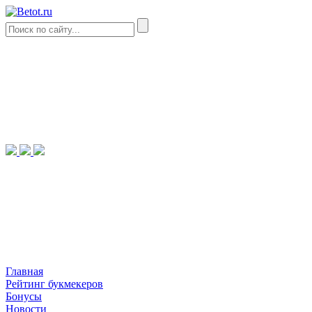
Главная
Рейтинг букмекеров
Бонусы
Новости