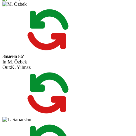
Замена
86'
In:
M. Özbek
Out:
K. Yılmaz