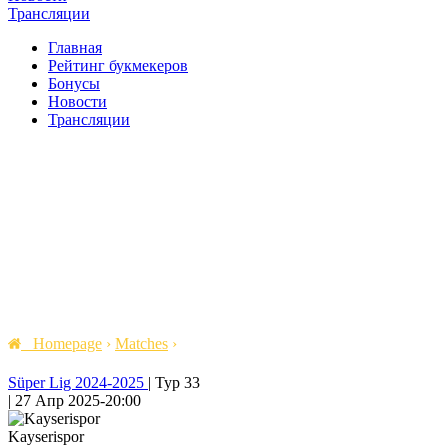
Трансляции
Главная
Рейтинг букмекеров
Бонусы
Новости
Трансляции
Homepage
›
Matches
›
Süper Lig 2024-2025
|
Тур 33
|
27 Апр 2025
-
20:00
Kayserispor