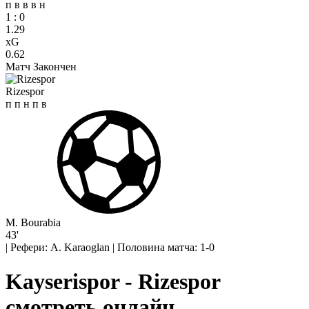
п
в
в
в
н
1
:
0
1.29
xG
0.62
Матч Закончен
Rizespor
п
п
н
п
в
M. Bourabia
43'
|
Рефери: A. Karaoglan
|
Половина матча: 1-0
Kayserispor - Rizespor
смотреть онлайн