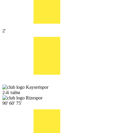
2'
Kayserispor
2-й тайм
Rizespor
90'
60'
75'