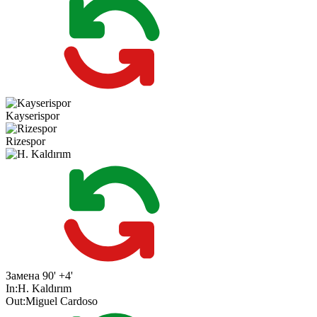
Kayserispor
Rizespor
Замена
90' +4'
In:
H. Kaldırım
Out:
Miguel Cardoso