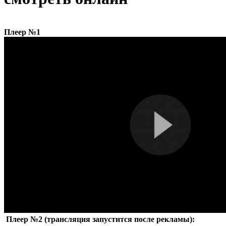
Плеер №1
Плеер №2 (трансляция запустится после рекламы):