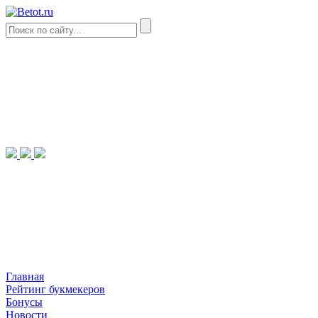
Главная
Рейтинг букмекеров
Бонусы
Новости