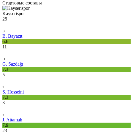
Стартовые составы
Kayserispor
25
в
B. Bayazıt
6.6
11
п
G. Sazdağı
7.3
5
з
S. Hosseini
7.3
3
з
J. Attamah
7.9
23