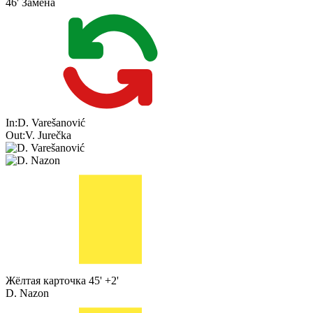
46'
Замена
In:
D. Varešanović
Out:
V. Jurečka
Жёлтая карточка
45' +2'
D. Nazon