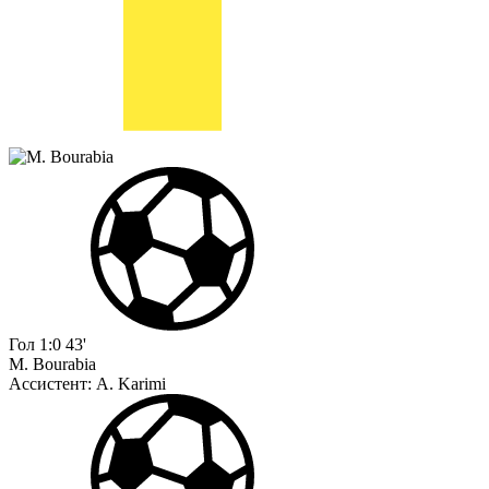
Гол
1:0
43'
M. Bourabia
Ассистент:
A. Karimi