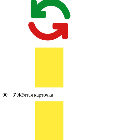
90' +3'
Жёлтая карточка