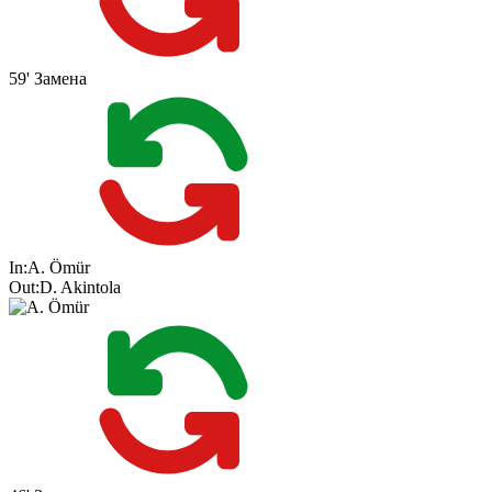
59'
Замена
In:
A. Ömür
Out:
D. Akintola