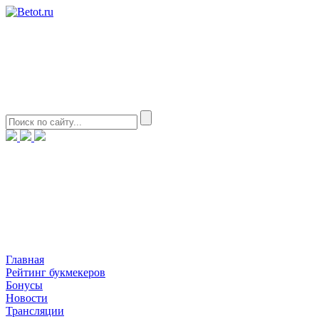
Главная
Рейтинг букмекеров
Бонусы
Новости
Трансляции