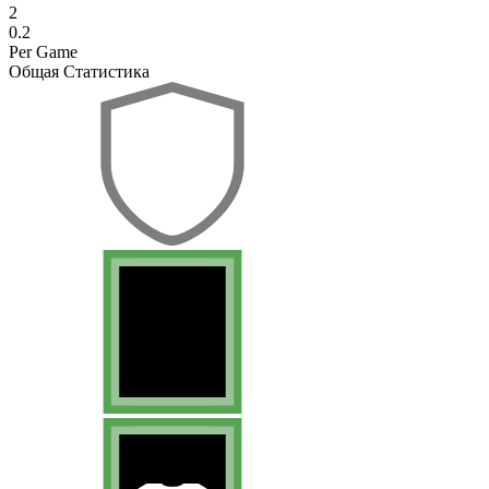
2
0.2
Per Game
Общая Статистика