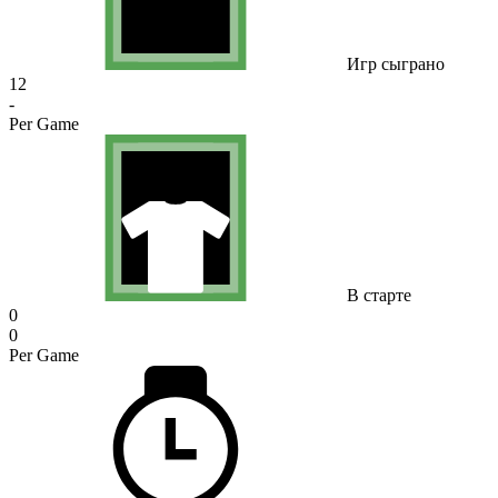
Игр сыграно
12
-
Per Game
В старте
0
0
Per Game