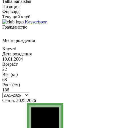
Talha Sarıarslan
Позиция
Форвард
Текущий клуб
Kayserispor
Гражданство
Место рождения
Kayseri
Дата рождения
18.01.2004
Возраст
22
Вес (кг)
68
Рост (см)
186
Сезон:
2025-2026