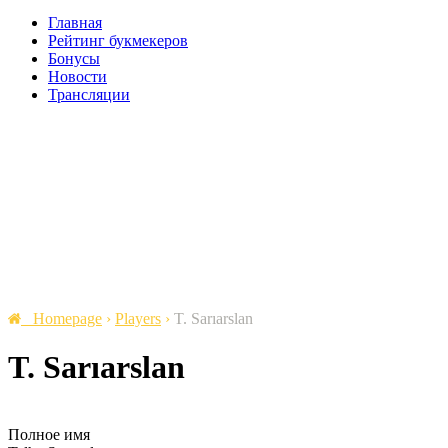
Главная
Рейтинг букмекеров
Бонусы
Новости
Трансляции
Homepage
›
Players
›
T. Sarıarslan
T. Sarıarslan
Полное имя