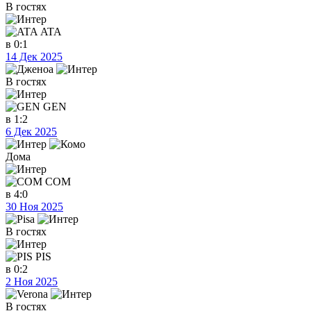
В гостях
ATA
в
0:1
14 Дек 2025
В гостях
GEN
в
1:2
6 Дек 2025
Дома
COM
в
4:0
30 Ноя 2025
В гостях
PIS
в
0:2
2 Ноя 2025
В гостях