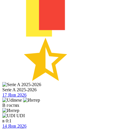
Serie A 2025-2026
17 Янв 2026
В гостях
UDI
в
0:1
14 Янв 2026