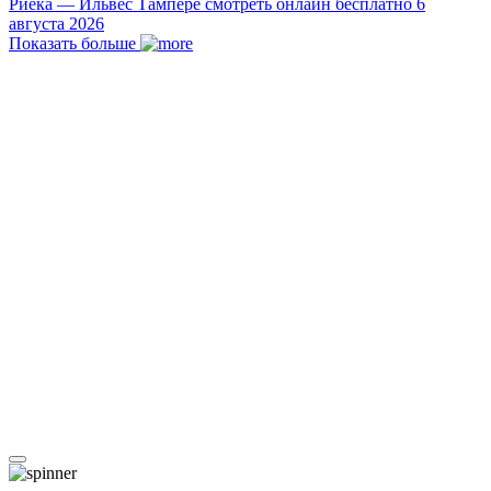
Риека — Ильвес Тампере смотреть онлайн бесплатно 6
августа 2026
Показать больше