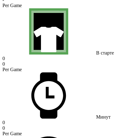
Per Game
В старте
0
0
Per Game
Минут
0
0
Per Game