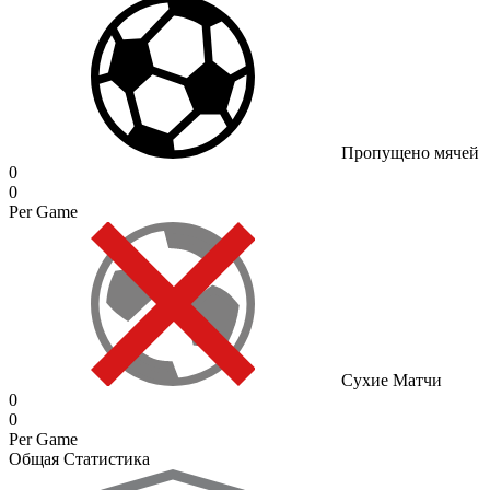
Пропущено мячей
0
0
Per Game
Сухие Матчи
0
0
Per Game
Общая Статистика