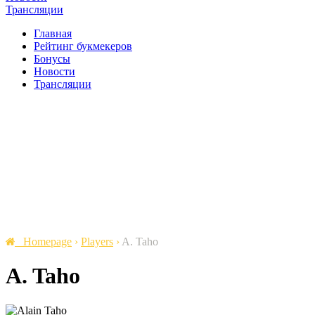
Трансляции
Главная
Рейтинг букмекеров
Бонусы
Новости
Трансляции
Homepage
›
Players
›
A. Taho
A. Taho