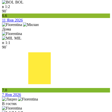
BOL
в
1:2
90`
6.6
11 Янв 2026
Дома
MIL
н
1:1
90`
7.0
7 Янв 2026
В гостях