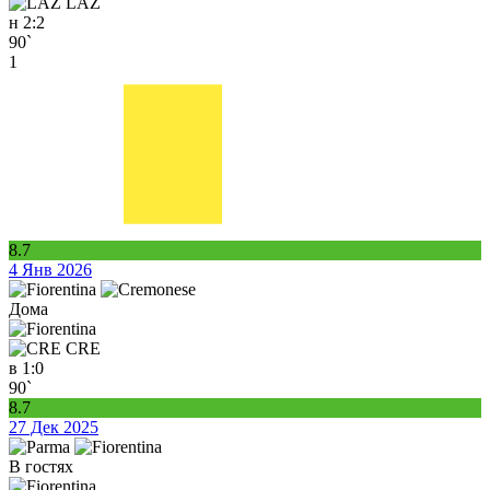
LAZ
н
2:2
90`
1
8.7
4 Янв 2026
Дома
CRE
в
1:0
90`
8.7
27 Дек 2025
В гостях