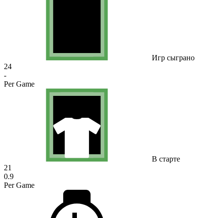
Игр сыграно
24
-
Per Game
В старте
21
0.9
Per Game