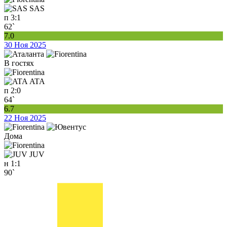
SAS
п
3:1
62`
7.0
30 Ноя 2025
В гостях
ATA
п
2:0
64`
6.7
22 Ноя 2025
Дома
JUV
н
1:1
90`