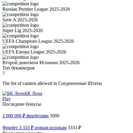
Russian Premier League 2025-2026
Serie A 2025-2026
Süper Lig 2025-2026
UEFA Champions League 2025-2026
UEFA Europa League 2025-2026
Второй дивизион Испании 2025-2026
Топ букмекеров
?
The list of casinos allowed in Соединенные Штаты
БК Леон
Play
Последние бонусы
2 000 000 ₽ фрибетами
5000
Фрибет 3 333 ₽ новым игрокам
3333 ₽