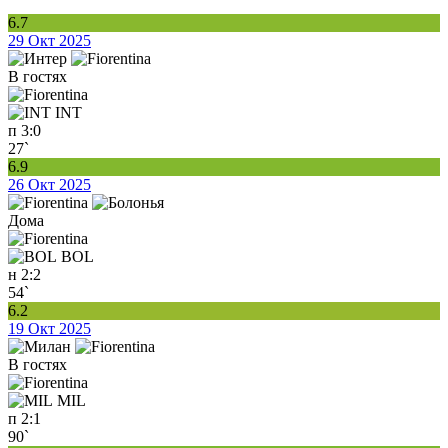
6.7
29 Окт 2025
В гостях
INT
п
3:0
27`
6.9
26 Окт 2025
Дома
BOL
н
2:2
54`
6.2
19 Окт 2025
В гостях
MIL
п
2:1
90`