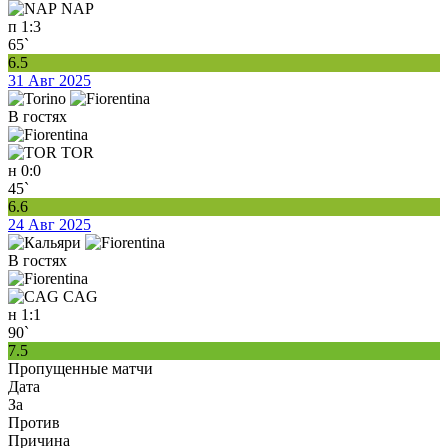
NAP
п
1:3
65`
6.5
31 Авг 2025
В гостях
TOR
н
0:0
45`
6.6
24 Авг 2025
В гостях
CAG
н
1:1
90`
7.5
Пропущенные матчи
Дата
За
Против
Причина