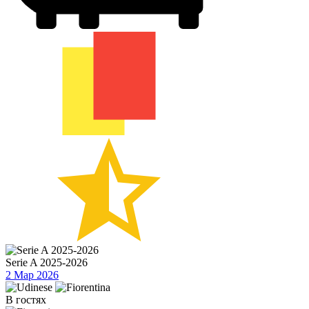
Serie A 2025-2026
2 Мар 2026
В гостях