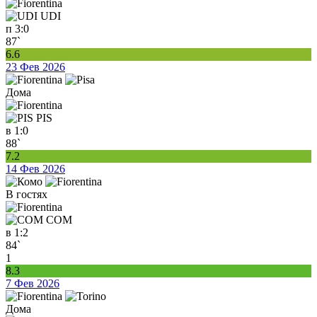
UDI
п
3:0
87`
6.6
23 Фев 2026
Дома
PIS
в
1:0
88`
7.2
14 Фев 2026
В гостях
COM
в
1:2
84`
1
8.3
7 Фев 2026
Дома