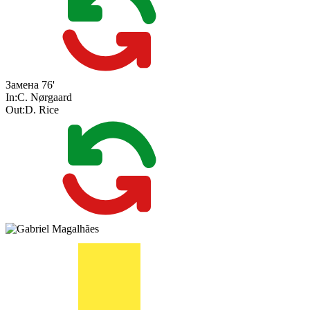
Замена
76'
In:
C. Nørgaard
Out:
D. Rice