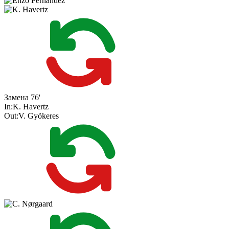
Замена
76'
In:
K. Havertz
Out:
V. Gyökeres