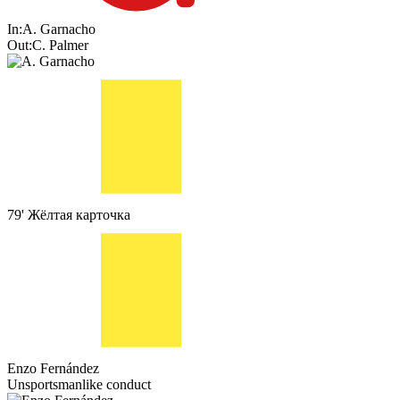
In:
A. Garnacho
Out:
C. Palmer
79'
Жёлтая карточка
Enzo Fernández
Unsportsmanlike conduct