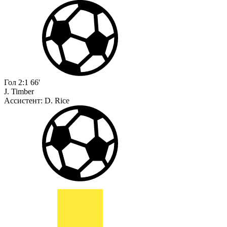
Гол
2:1
66'
J. Timber
Ассистент:
D. Rice