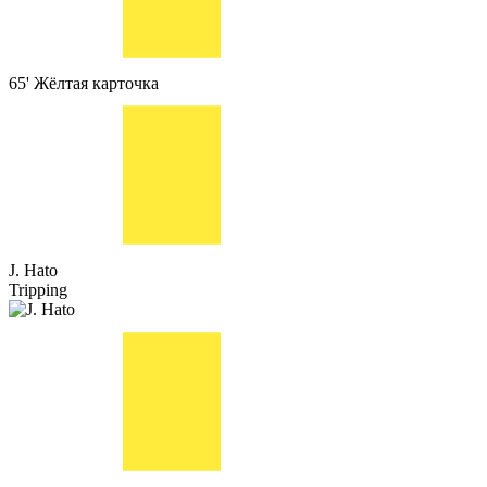
65'
Жёлтая карточка
J. Hato
Tripping