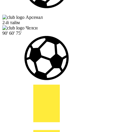
Арсенал
2-й тайм
Челси
90'
60'
75'