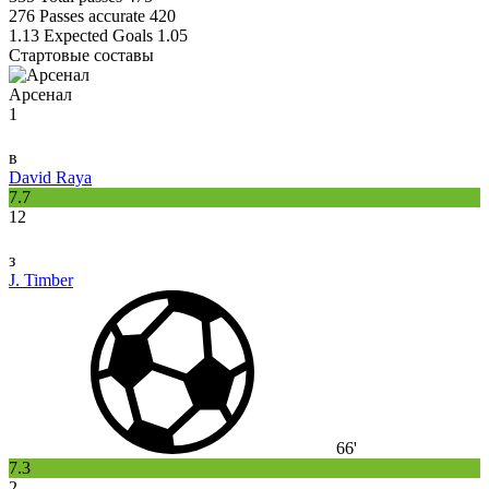
276
Passes accurate
420
1.13
Expected Goals
1.05
Стартовые составы
Арсенал
1
в
David Raya
7.7
12
з
J. Timber
66'
7.3
2