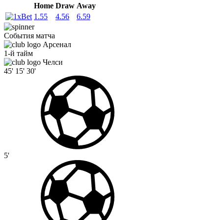
Home
Draw
Away
1.55
4.56
6.59
События матча
Арсенал
1-й тайм
Челси
45'
15'
30'
5'