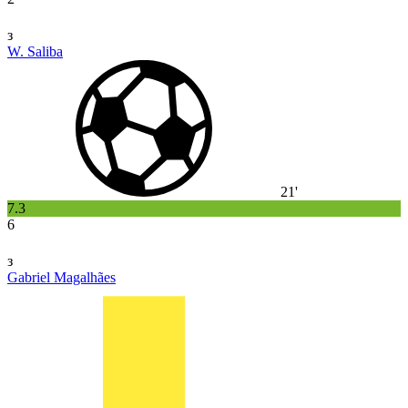
з
W. Saliba
21'
7.3
6
з
Gabriel Magalhães