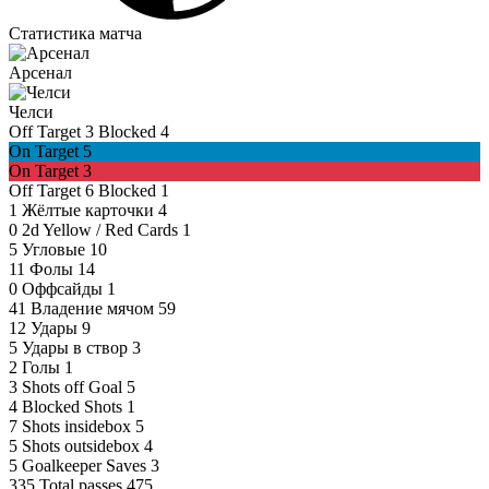
Статистика матча
Арсенал
Челси
Off Target
3
Blocked
4
On Target
5
On Target
3
Off Target
6
Blocked
1
1
Жёлтые карточки
4
0
2d Yellow / Red Cards
1
5
Угловые
10
11
Фолы
14
0
Оффсайды
1
41
Владение мячом
59
12
Удары
9
5
Удары в створ
3
2
Голы
1
3
Shots off Goal
5
4
Blocked Shots
1
7
Shots insidebox
5
5
Shots outsidebox
4
5
Goalkeeper Saves
3
335
Total passes
475