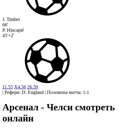
J. Timber
66'
P. Hincapié
45'+2'
1
1.55
X
4.56
2
6.59
|
Рефери: D. England
|
Половина матча: 1-1
Арсенал - Челси смотреть
онлайн