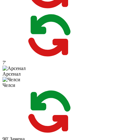
7'
Арсенал
Челси
90'
Замена