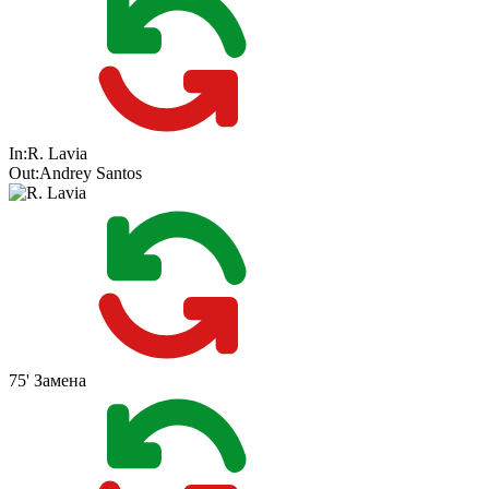
In:
R. Lavia
Out:
Andrey Santos
75'
Замена