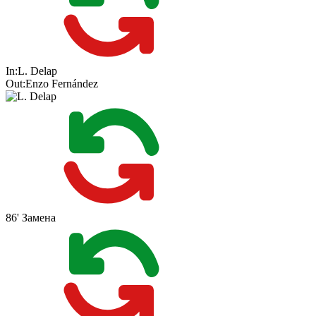
In:
L. Delap
Out:
Enzo Fernández
86'
Замена