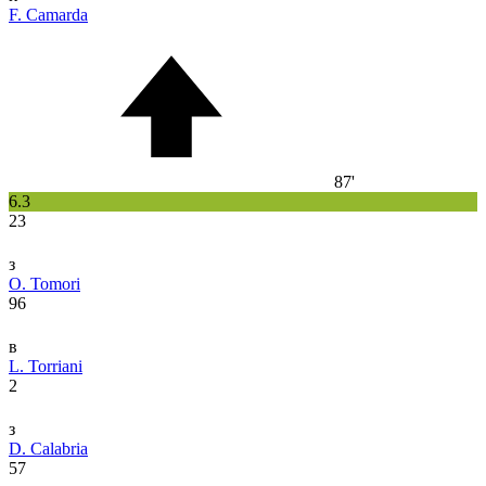
F. Camarda
87'
6.3
23
з
O. Tomori
96
в
L. Torriani
2
з
D. Calabria
57