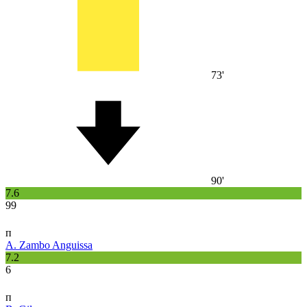
73'
90'
7.6
99
п
A. Zambo Anguissa
7.2
6
п