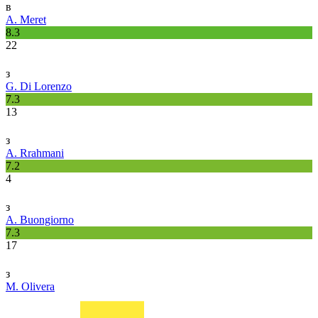
в
A. Meret
8.3
22
з
G. Di Lorenzo
7.3
13
з
A. Rrahmani
7.2
4
з
A. Buongiorno
7.3
17
з
M. Olivera