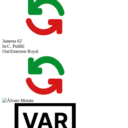
Замена
62'
In:
C. Pulišić
Out:
Emerson Royal