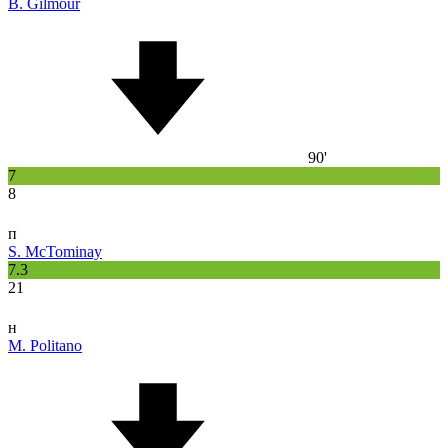
B. Gilmour
90'
7
8
п
S. McTominay
7.3
21
н
M. Politano