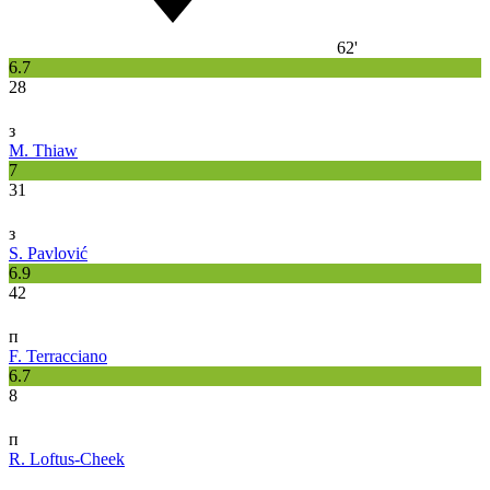
62'
6.7
28
з
M. Thiaw
7
31
з
S. Pavlović
6.9
42
п
F. Terracciano
6.7
8
п
R. Loftus-Cheek