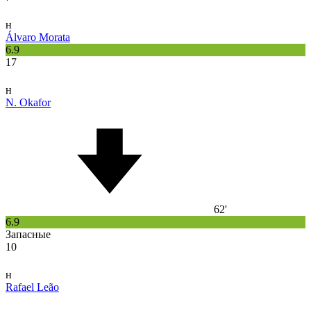
н
Álvaro Morata
6.9
17
н
N. Okafor
62'
6.9
Запасные
10
н
Rafael Leão