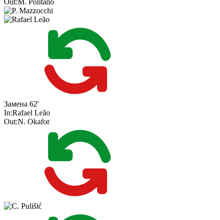
Out:
M. Politano
Замена
62'
In:
Rafael Leão
Out:
N. Okafor