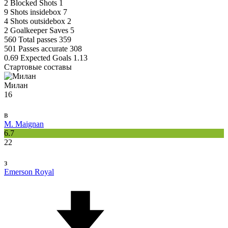
2
Blocked Shots
1
9
Shots insidebox
7
4
Shots outsidebox
2
2
Goalkeeper Saves
5
560
Total passes
359
501
Passes accurate
308
0.69
Expected Goals
1.13
Стартовые составы
Милан
16
в
M. Maignan
6.7
22
з
Emerson Royal