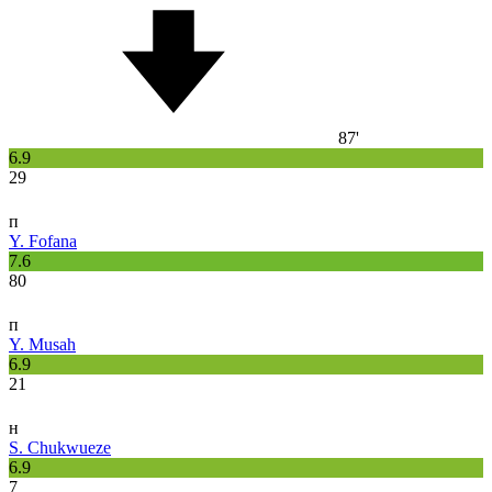
87'
6.9
29
п
Y. Fofana
7.6
80
п
Y. Musah
6.9
21
н
S. Chukwueze
6.9
7