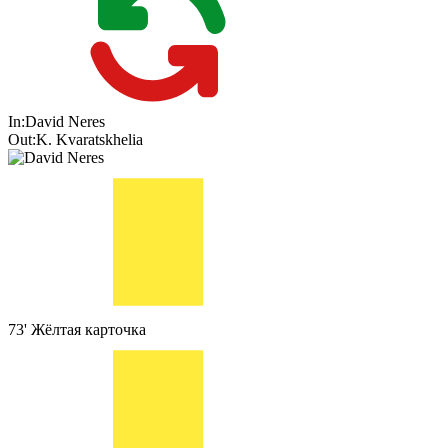
In:
David Neres
Out:
K. Kvaratskhelia
73'
Жёлтая карточка