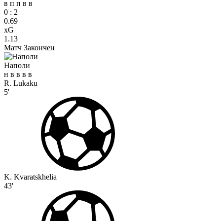
в
п
п
в
в
0
:
2
0.69
xG
1.13
Матч Закончен
Наполи
н
в
в
в
в
R. Lukaku
5'
K. Kvaratskhelia
43'