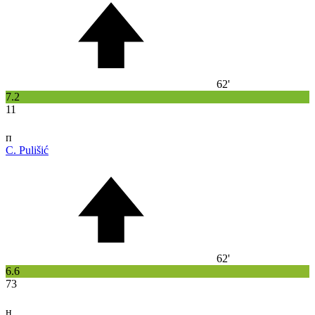
62'
7.2
11
п
C. Pulišić
62'
6.6
73
н