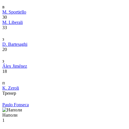
в
M. Sportiello
30
M. Liberali
33
з
D. Bartesaghi
20
з
Álex Jiménez
18
п
K. Zeroli
Тренер
Paulo Fonseca
Наполи
1