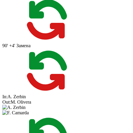
90' +4'
Замена
In:
A. Zerbin
Out:
M. Olivera