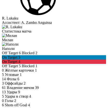
R. Lukaku
Ассистент:
A. Zambo Anguissa
Статистика матча
Милан
Наполи
Off Target
6
Blocked
2
On Target
5
On Target
4
Off Target
5
Blocked
1
0
Жёлтые карточки
1
5
Угловые
1
14
Фолы
6
3
Оффсайды
2
61
Владение мячом
39
13
Удары
9
5
Удары в створ
4
0
Голы
2
6
Shots off Goal
4