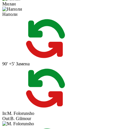
Милан
Наполи
90' +5'
Замена
In:
M. Folorunsho
Out:
B. Gilmour