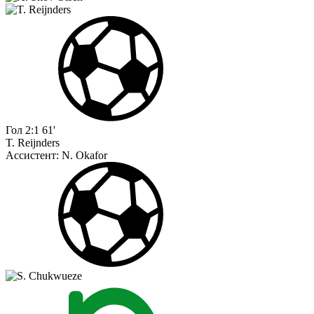
Гол
2:1
61'
T. Reijnders
Ассистент:
N. Okafor