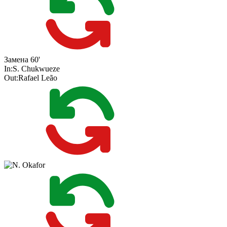
Замена
60'
In:
S. Chukwueze
Out:
Rafael Leão