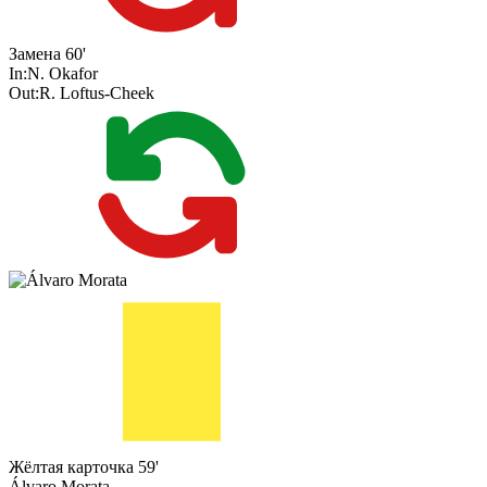
Замена
60'
In:
N. Okafor
Out:
R. Loftus-Cheek
Жёлтая карточка
59'
Álvaro Morata