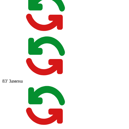
83'
Замена