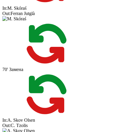
In:
M. Skóraś
Out:
Ferran Jutglà
70'
Замена
In:
A. Skov Olsen
Out:
C. Tzolis