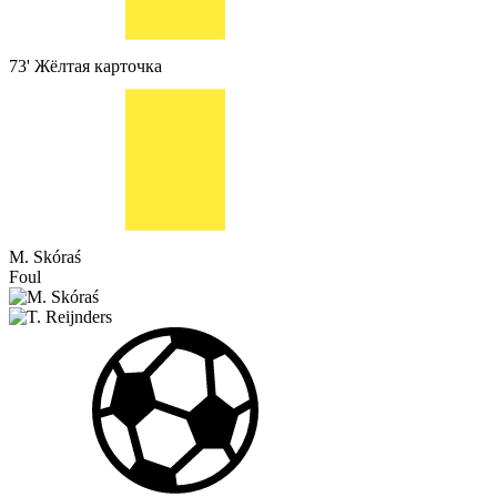
73'
Жёлтая карточка
M. Skóraś
Foul