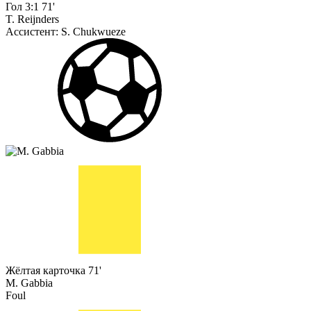
Гол
3:1
71'
T. Reijnders
Ассистент:
S. Chukwueze
Жёлтая карточка
71'
M. Gabbia
Foul