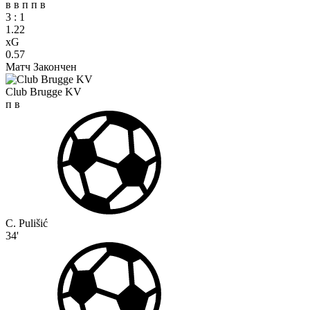
в
в
п
п
в
3
:
1
1.22
xG
0.57
Матч Закончен
Club Brugge KV
п
в
C. Pulišić
34'