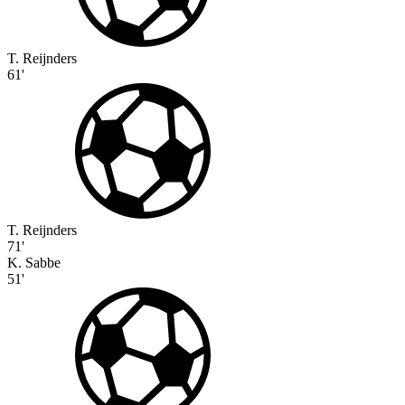
T. Reijnders
61'
T. Reijnders
71'
K. Sabbe
51'