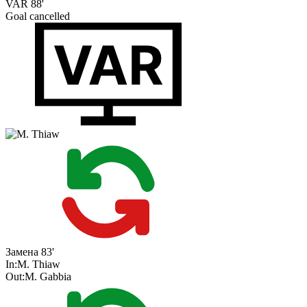
VAR
88'
Goal cancelled
Замена
83'
In:
M. Thiaw
Out:
M. Gabbia