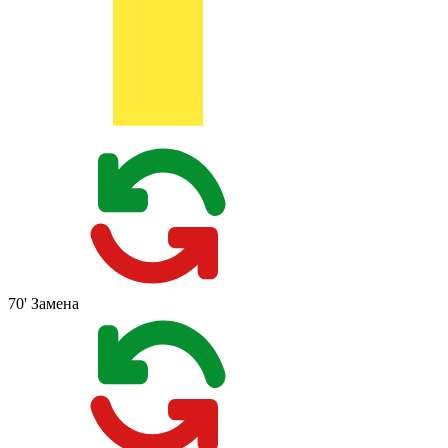
70'
Замена