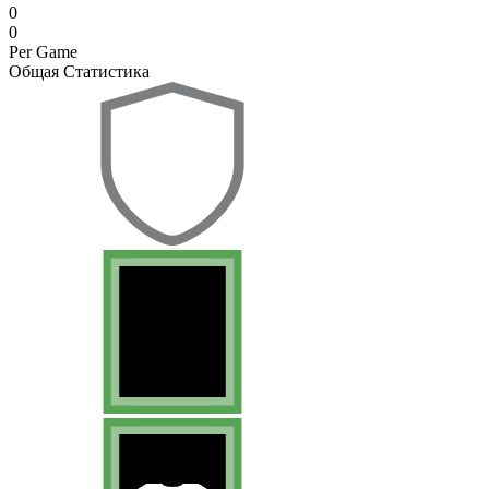
0
0
Per Game
Общая Статистика