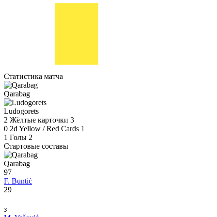
Статистика матча
Qarabag
Ludogorets
2
Жёлтые карточки
3
0
2d Yellow / Red Cards
1
1
Голы
2
Стартовые составы
Qarabag
97
F. Buntić
29
з