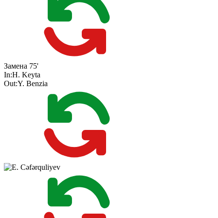
Замена
75'
In:
H. Keyta
Out:
Y. Benzia