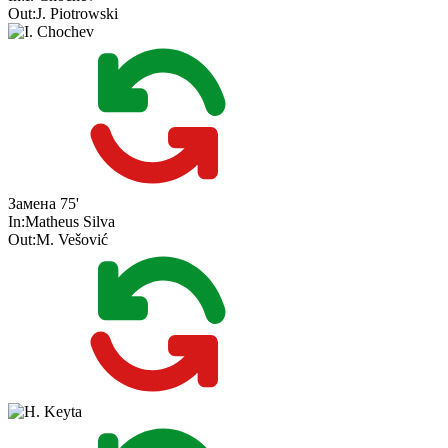
Out:
J. Piotrowski
Замена
75'
In:
Matheus Silva
Out:
M. Vešović