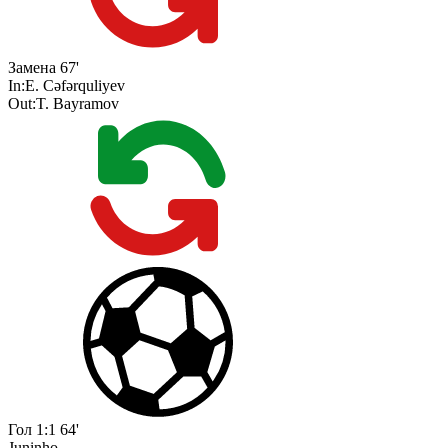
Замена
67'
In:
E. Cəfərquliyev
Out:
T. Bayramov
Гол
1:1
64'
Juninho