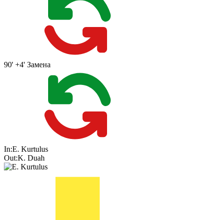
90' +4'
Замена
In:
E. Kurtulus
Out:
K. Duah