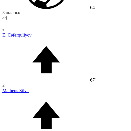
64'
Запасные
44
з
E. Cəfərquliyev
67'
2
Matheus Silva