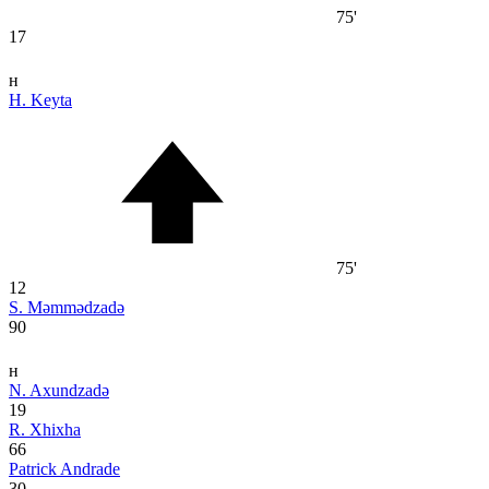
75'
17
н
H. Keyta
75'
12
S. Məmmədzadə
90
н
N. Axundzadə
19
R. Xhixha
66
Patrick Andrade
30