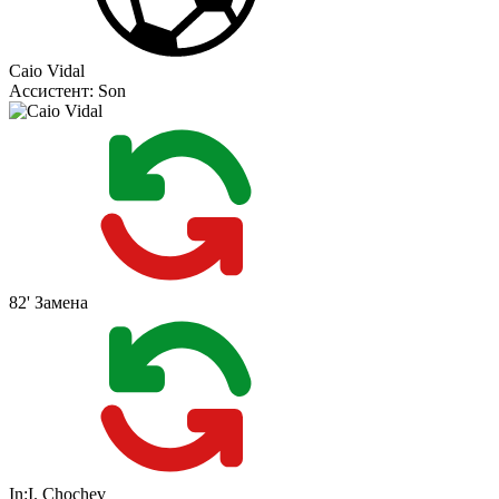
Caio Vidal
Ассистент:
Son
82'
Замена
In:
I. Chochev