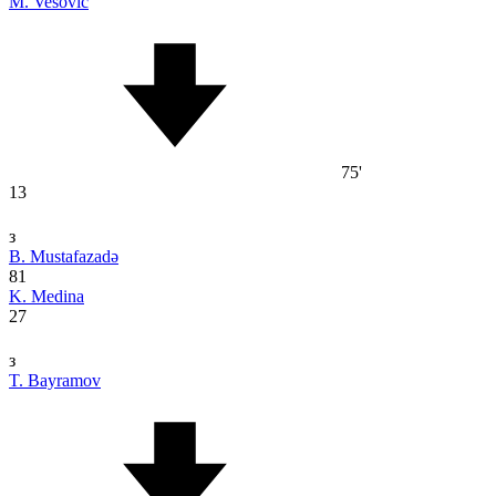
M. Vešović
75'
13
з
B. Mustafazadə
81
K. Medina
27
з
T. Bayramov