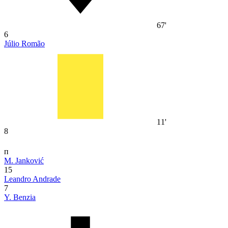
67'
6
Júlio Romão
11'
8
п
M. Janković
15
Leandro Andrade
7
Y. Benzia