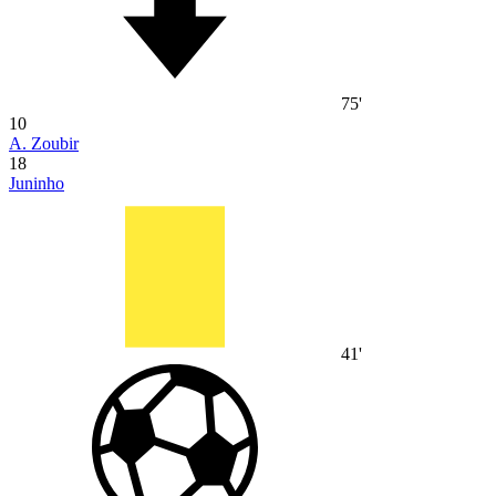
75'
10
A. Zoubir
18
Juninho
41'