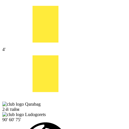
4'
Qarabag
2-й тайм
Ludogorets
90'
60'
75'