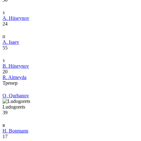
з
A. Hüseynov
24
п
A. Isaev
55
з
B. Hüseynov
20
R. Almeyda
Тренер
Q. Qurbanov
Ludogorets
39
в
H. Bonmann
17