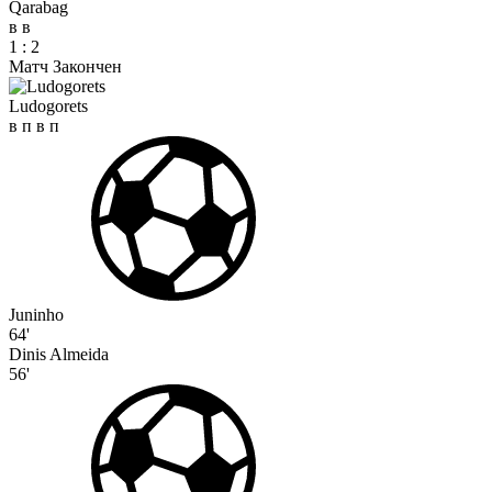
Qarabag
в
в
1
:
2
Матч Закончен
Ludogorets
в
п
в
п
Juninho
64'
Dinis Almeida
56'