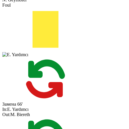
Foul
Замена
66'
In:
E. Yardımcı
Out:
M. Biereth