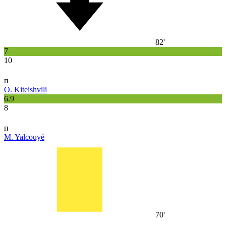
82'
7
10
п
O. Kiteishvili
6.9
8
п
M. Yalcouyé
70'