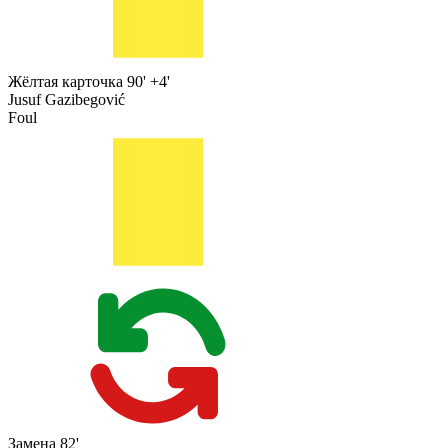
Жёлтая карточка
90' +4'
Jusuf Gazibegović
Foul
Замена
82'