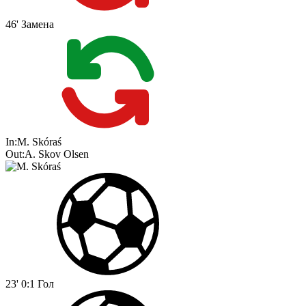
46'
Замена
In:
M. Skóraś
Out:
A. Skov Olsen
23'
0:1
Гол