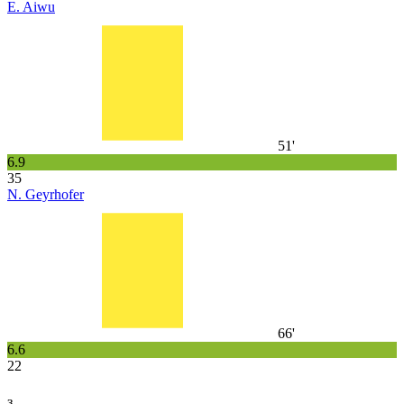
E. Aiwu
51'
6.9
35
N. Geyrhofer
66'
6.6
22
з