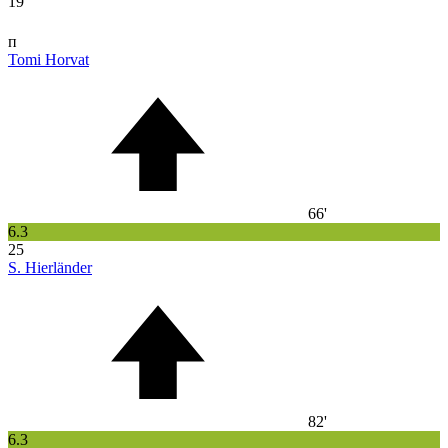
19
п
Tomi Horvat
66'
6.3
25
S. Hierländer
82'
6.3