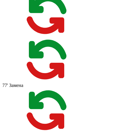
77'
Замена