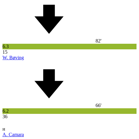
82'
6.3
15
W. Bøving
66'
6.2
36
н
A. Camara