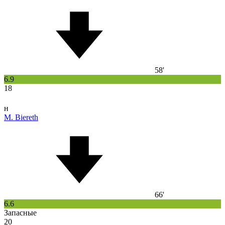
58'
6.9
18
н
M. Biereth
66'
6.6
Запасные
20