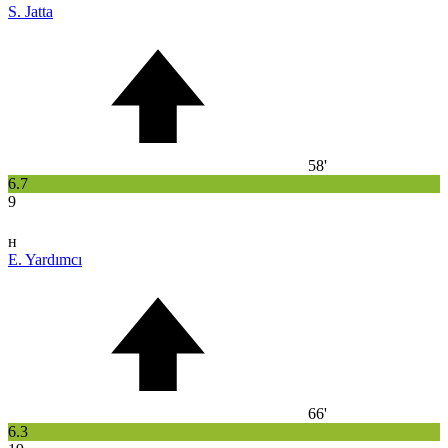
S. Jatta
58'
6.7
9
н
E. Yardımcı
66'
6.3