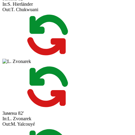
In:
S. Hierländer
Out:
T. Chukwuani
Замена
82'
In:
L. Zvonarek
Out:
M. Yalcouyé