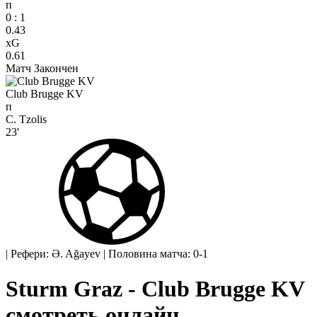
п
0
:
1
0.43
xG
0.61
Матч Закончен
Club Brugge KV
п
C. Tzolis
23'
|
Рефери: Ə. Ağayev
|
Половина матча: 0-1
Sturm Graz - Club Brugge KV
смотреть онлайн