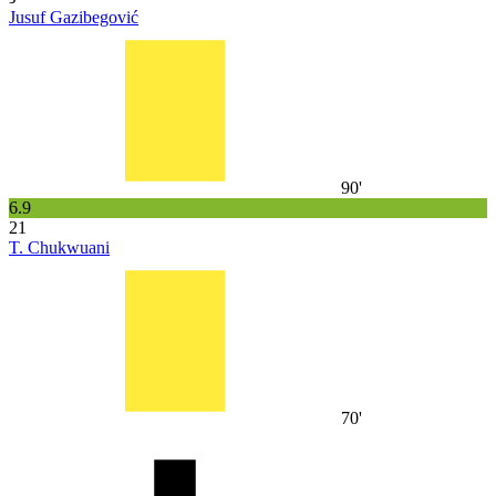
Jusuf Gazibegović
90'
6.9
21
T. Chukwuani
70'