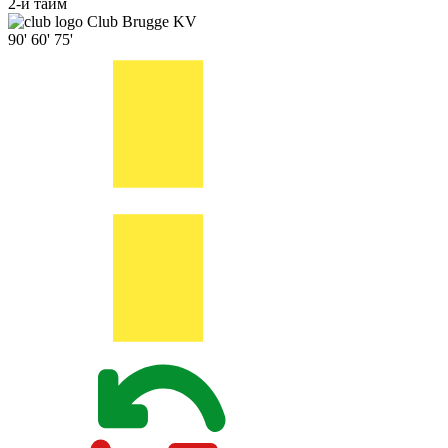
2-й тайм
Club Brugge KV
90'
60'
75'