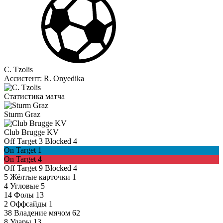
C. Tzolis
Ассистент:
R. Onyedika
Статистика матча
Sturm Graz
Club Brugge KV
Off Target
3
Blocked
4
On Target
1
On Target
4
Off Target
9
Blocked
4
5
Жёлтые карточки
1
4
Угловые
5
14
Фолы
13
2
Оффсайды
1
38
Владение мячом
62
8
Удары
13