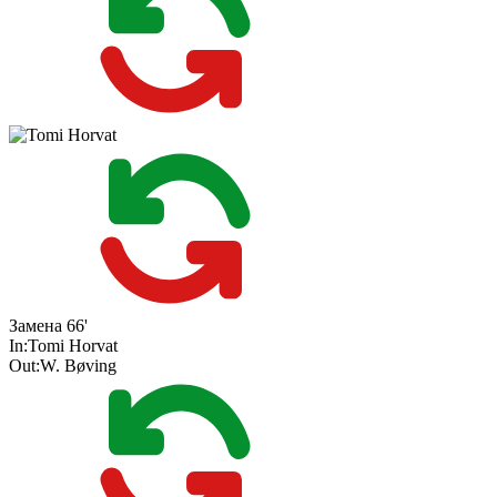
Замена
66'
In:
Tomi Horvat
Out:
W. Bøving