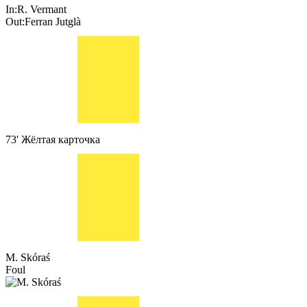
In:
R. Vermant
Out:
Ferran Jutglà
73'
Жёлтая карточка
M. Skóraś
Foul