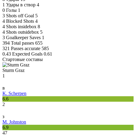
1
Удары в створ
4
0
Голы
1
3
Shots off Goal
5
4
Blocked Shots
4
4
Shots insidebox
8
4
Shots outsidebox
5
3
Goalkeeper Saves
1
394
Total passes
655
321
Passes accurate
585
0.43
Expected Goals
0.61
Стартовые составы
Sturm Graz
1
в
K. Scherpen
6.6
2
з
M. Johnston
6.9
47