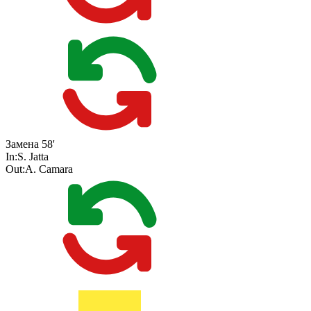
Замена
58'
In:
S. Jatta
Out:
A. Camara