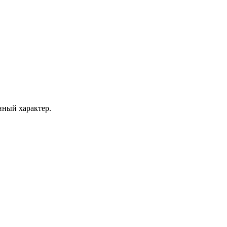
нный характер.