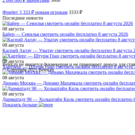
2 000 000 ₽ фрибетами
5000
Фрибет 3 333 ₽ новым игрокам
3333 ₽
Последние новости
08 августа
Байер — Севилья смотреть онлайн бесплатно 8 августа 2026
08 августа
Каспий Актау — Улытау смотреть онлайн бесплатно 8 августа 
08 августа
Betot.ru не явялется букмекером и не принимает деньги для с
Хартберг — Штурм Грац смотреть онлайн бесплатно 8 августа 
© Copyright 2025 Betot.ru
08 августа
Динамо Москва — Динамо Махачкала смотреть онлайн бесплатн
08 августа
Дармштадт 98 — Хольштайн Киль смотреть онлайн бесплатно 8
Показать больше