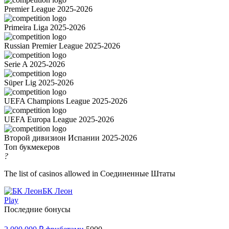
Premier League 2025-2026
Primeira Liga 2025-2026
Russian Premier League 2025-2026
Serie A 2025-2026
Süper Lig 2025-2026
UEFA Champions League 2025-2026
UEFA Europa League 2025-2026
Второй дивизион Испании 2025-2026
Топ букмекеров
?
The list of casinos allowed in Соединенные Штаты
БК Леон
Play
Последние бонусы