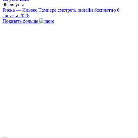
06 августа
Риека — Ильвес Тампере смотреть онлайн бесплатно 6
августа 2026
Показать больше