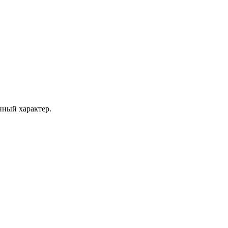
нный характер.