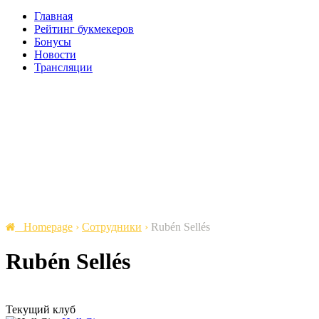
Главная
Рейтинг букмекеров
Бонусы
Новости
Трансляции
Homepage
›
Сотрудники
›
Rubén Sellés
Rubén Sellés
Текущий клуб