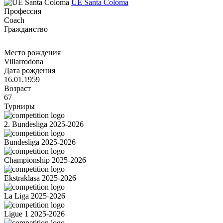
UE Santa Coloma
Профессия
Coach
Гражданство
Место рождения
Villarrodona
Дата рождения
16.01.1959
Возраст
67
Турниры
2. Bundesliga 2025-2026
Bundesliga 2025-2026
Championship 2025-2026
Ekstraklasa 2025-2026
La Liga 2025-2026
Ligue 1 2025-2026