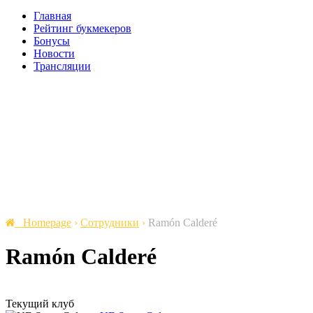
Главная
Рейтинг букмекеров
Бонусы
Новости
Трансляции
Homepage
›
Сотрудники
›
Ramón Calderé
Ramón Calderé
Текущий клуб