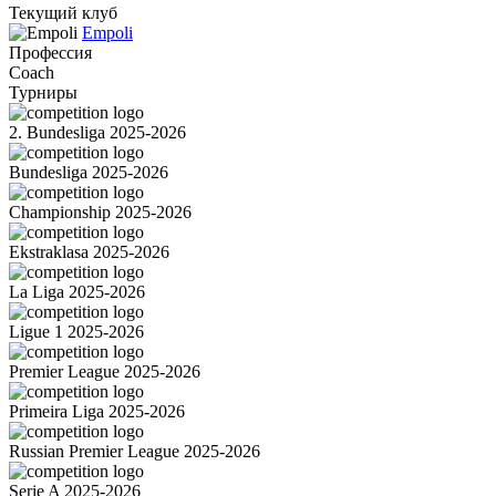
Текущий клуб
Empoli
Профессия
Coach
Турниры
2. Bundesliga 2025-2026
Bundesliga 2025-2026
Championship 2025-2026
Ekstraklasa 2025-2026
La Liga 2025-2026
Ligue 1 2025-2026
Premier League 2025-2026
Primeira Liga 2025-2026
Russian Premier League 2025-2026
Serie A 2025-2026