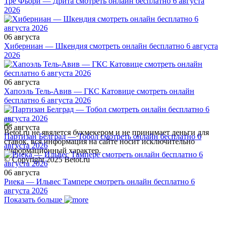
Тре Фьори — Дрита смотреть онлайн бесплатно 6 августа
2026
06 августа
Хиберниан — Шкендия смотреть онлайн бесплатно 6 августа
2026
06 августа
Хапоэль Тель-Авив — ГКС Катовице смотреть онлайн
бесплатно 6 августа 2026
06 августа
Betot.ru не явялется букмекером и не принимает деньги для
Партизан Белград — Тобол смотреть онлайн бесплатно 6
ставок, вся информация на сайте носит исключительно
августа 2026
информационный характер.
© Copyright 2025 Betot.ru
06 августа
Риека — Ильвес Тампере смотреть онлайн бесплатно 6
августа 2026
Показать больше