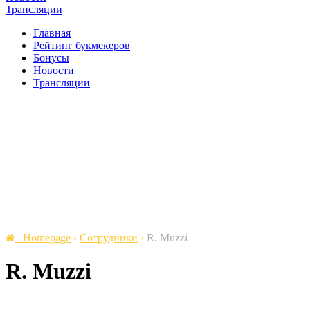
Трансляции
Главная
Рейтинг букмекеров
Бонусы
Новости
Трансляции
Homepage
›
Сотрудники
›
R. Muzzi
R. Muzzi