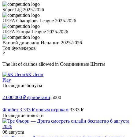
Süper Lig 2025-2026
UEFA Champions League 2025-2026
UEFA Europa League 2025-2026
Второй дивизион Испании 2025-2026
Топ букмекеров
?
The list of casinos allowed in Соединенные Штаты
БК Леон
Play
Последние бонусы
2 000 000 ₽ фрибетами
5000
Фрибет 3 333 ₽ новым игрокам
3333 ₽
Последние новости
06 августа