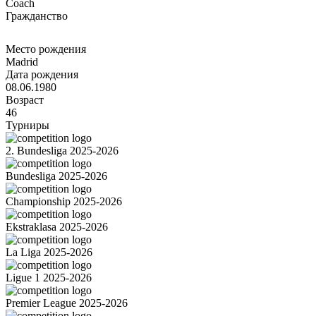
Coach
Гражданство
Место рождения
Madrid
Дата рождения
08.06.1980
Возраст
46
Турниры
2. Bundesliga 2025-2026
Bundesliga 2025-2026
Championship 2025-2026
Ekstraklasa 2025-2026
La Liga 2025-2026
Ligue 1 2025-2026
Premier League 2025-2026