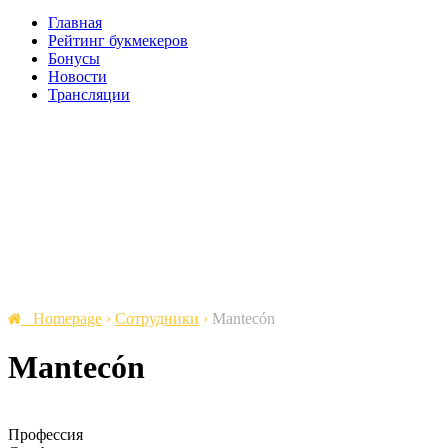
Главная
Рейтинг букмекеров
Бонусы
Новости
Трансляции
Homepage
›
Сотрудники
›
Mantecón
Mantecón
Профессия