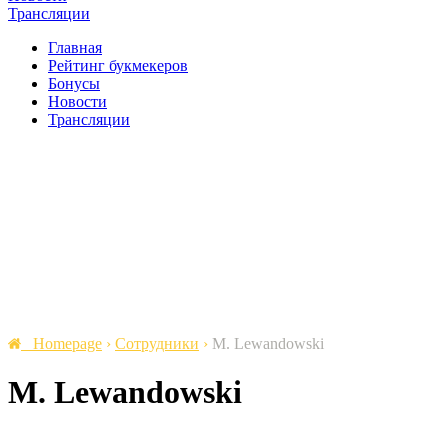
Трансляции
Главная
Рейтинг букмекеров
Бонусы
Новости
Трансляции
Homepage
›
Сотрудники
›
M. Lewandowski
M. Lewandowski