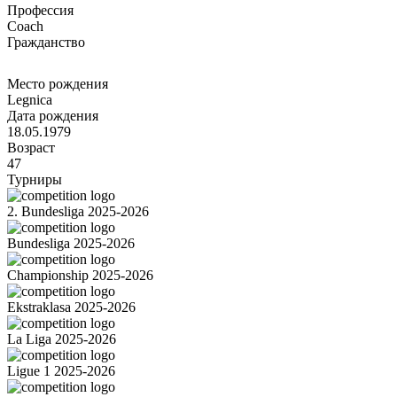
Профессия
Coach
Гражданство
Место рождения
Legnica
Дата рождения
18.05.1979
Возраст
47
Турниры
2. Bundesliga 2025-2026
Bundesliga 2025-2026
Championship 2025-2026
Ekstraklasa 2025-2026
La Liga 2025-2026
Ligue 1 2025-2026