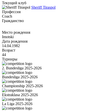
Текущий клуб
Sheriff Tiraspol
Профессия
Coach
Гражданство
Место рождения
Imotski
Дата рождения
14.04.1982
Возраст
44
Турниры
2. Bundesliga 2025-2026
Bundesliga 2025-2026
Championship 2025-2026
Ekstraklasa 2025-2026
La Liga 2025-2026