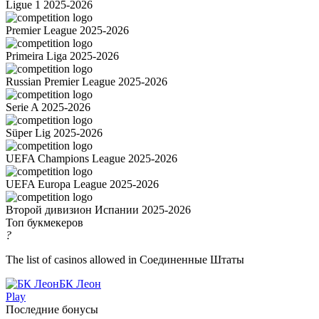
Ligue 1 2025-2026
Premier League 2025-2026
Primeira Liga 2025-2026
Russian Premier League 2025-2026
Serie A 2025-2026
Süper Lig 2025-2026
UEFA Champions League 2025-2026
UEFA Europa League 2025-2026
Второй дивизион Испании 2025-2026
Топ букмекеров
?
The list of casinos allowed in Соединенные Штаты
БК Леон
Play
Последние бонусы