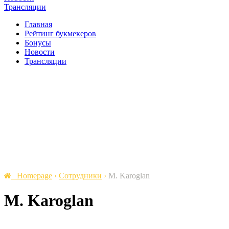
Трансляции
Главная
Рейтинг букмекеров
Бонусы
Новости
Трансляции
Homepage
›
Сотрудники
›
M. Karoglan
M. Karoglan