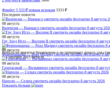
2 000 000 ₽ фрибетами
5000
Фрибет 3 333 ₽ новым игрокам
3333 ₽
Последние новости
08 августа
Валенсия — Ньюкасл смотреть онлайн бесплатно 8 августа 202
08 августа
Гоу Эхед Иглз — Виллем II смотреть онлайн бесплатно 8 август
08 августа
Betot.ru не явялется букмекером и не принимает деньги для с
Ференцварош — Реал Мадрид смотреть онлайн бесплатно 8 авг
© Copyright 2025 Betot.ru
08 августа
Галатасарай — Вильярреал смотреть онлайн бесплатно 8 август
08 августа
Наполи — Сельта смотреть онлайн бесплатно 8 августа 2026
Показать больше