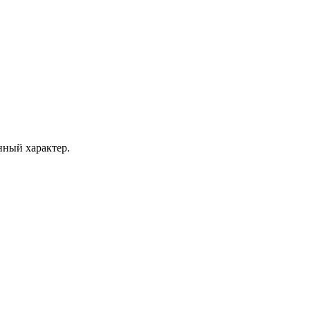
нный характер.