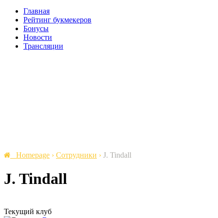
Главная
Рейтинг букмекеров
Бонусы
Новости
Трансляции
Homepage
›
Сотрудники
›
J. Tindall
J. Tindall
Текущий клуб