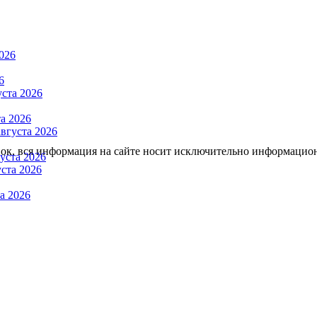
6
а 2026
тавок, вся информация на сайте носит исключительно информацио
уста 2026
а 2026