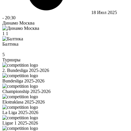
18 Июл 2025
-
20:30
Динамо Москва
1
1
Балтика
5
Турниры
2. Bundesliga 2025-2026
Bundesliga 2025-2026
Championship 2025-2026
Ekstraklasa 2025-2026
La Liga 2025-2026
Ligue 1 2025-2026