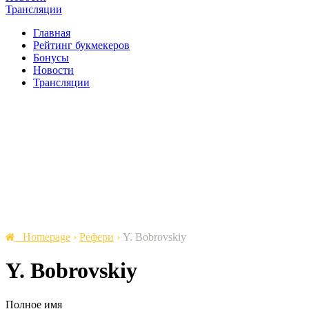
Трансляции
Главная
Рейтинг букмекеров
Бонусы
Новости
Трансляции
Homepage
›
Рефери
›
Y. Bobrovskiy
Y. Bobrovskiy
Полное имя