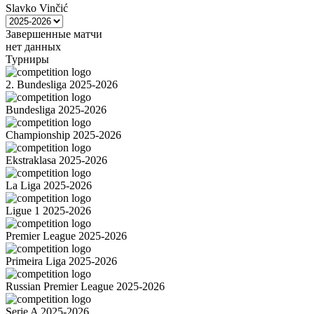
Slavko Vinčić
Завершенные матчи
нет данных
Турниры
2. Bundesliga 2025-2026
Bundesliga 2025-2026
Championship 2025-2026
Ekstraklasa 2025-2026
La Liga 2025-2026
Ligue 1 2025-2026
Premier League 2025-2026
Primeira Liga 2025-2026
Russian Premier League 2025-2026
Serie A 2025-2026