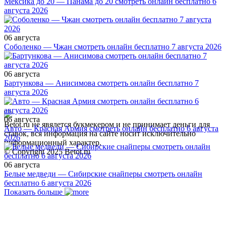
Мексика до 20 — Панама до 20 смотреть онлайн бесплатно 6
августа 2026
06 августа
Соболенко — Чжан смотреть онлайн бесплатно 7 августа 2026
06 августа
Бартункова — Анисимова смотреть онлайн бесплатно 7
августа 2026
06 августа
Betot.ru не явялется букмекером и не принимает деньги для
Авто — Красная Армия смотреть онлайн бесплатно 6 августа
ставок, вся информация на сайте носит исключительно
2026
информационный характер.
© Copyright 2025 Betot.ru
06 августа
Белые медведи — Сибирские снайперы смотреть онлайн
бесплатно 6 августа 2026
Показать больше