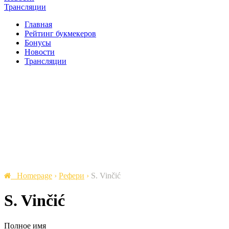
Трансляции
Главная
Рейтинг букмекеров
Бонусы
Новости
Трансляции
Homepage
›
Рефери
›
S. Vinčić
S. Vinčić
Полное имя