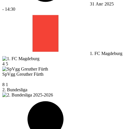
31 Авг 2025
-
14:30
1. FC Magdeburg
4
5
SpVgg Greuther Fürth
8
1
2. Bundesliga