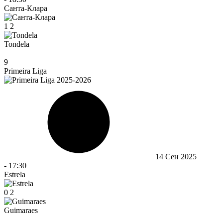
Санта-Клара
1
2
Tondela
9
Primeira Liga
14 Сен 2025
-
17:30
Estrela
0
2
Guimaraes