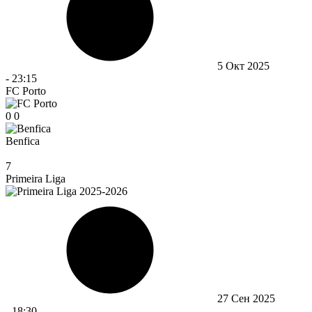
5 Окт 2025
-
23:15
FC Porto
0
0
Benfica
7
Primeira Liga
27 Сен 2025
-
18:30