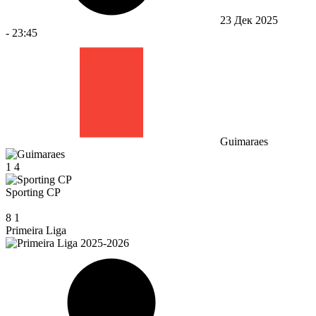
23 Дек 2025
-
23:45
Guimaraes
1
4
Sporting CP
8
1
Primeira Liga