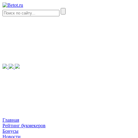
Главная
Рейтинг букмекеров
Бонусы
Новости