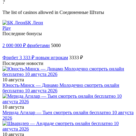
?
The list of casinos allowed in Соединенные Штаты
БК Леон
Play
Последние бонусы
2 000 000 ₽ фрибетами
5000
Фрибет 3 333 ₽ новым игрокам
3333 ₽
Последние новости
10 августа
Юность-Минск — Динамо Молодечно смотреть онлайн
бесплатно 10 августа 2026
10 августа
Мерида Агилар — Тьен смотреть онлайн бесплатно 10 августа
2026
10 августа