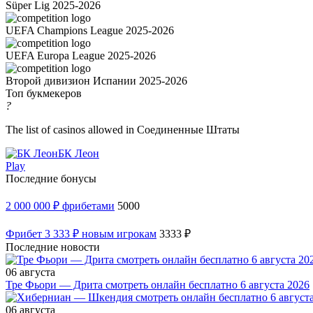
Süper Lig 2025-2026
UEFA Champions League 2025-2026
UEFA Europa League 2025-2026
Второй дивизион Испании 2025-2026
Топ букмекеров
?
The list of casinos allowed in Соединенные Штаты
БК Леон
Play
Последние бонусы
2 000 000 ₽ фрибетами
5000
Фрибет 3 333 ₽ новым игрокам
3333 ₽
Последние новости
06 августа
Тре Фьори — Дрита смотреть онлайн бесплатно 6 августа 2026
06 августа