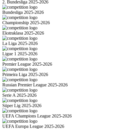
2. Bundesliga 2025-2026
Bundesliga 2025-2026
Championship 2025-2026
Ekstraklasa 2025-2026
La Liga 2025-2026
Ligue 1 2025-2026
Premier League 2025-2026
Primeira Liga 2025-2026
Russian Premier League 2025-2026
Serie A 2025-2026
Süper Lig 2025-2026
UEFA Champions League 2025-2026
UEFA Europa League 2025-2026