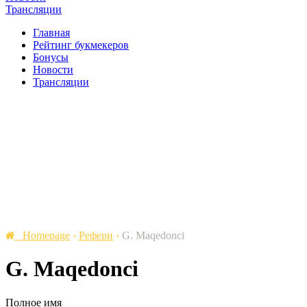
Трансляции
Главная
Рейтинг букмекеров
Бонусы
Новости
Трансляции
Homepage
›
Рефери
›
G. Maqedonci
G. Maqedonci
Полное имя