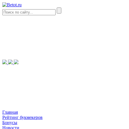
Главная
Рейтинг букмекеров
Бонусы
Новости