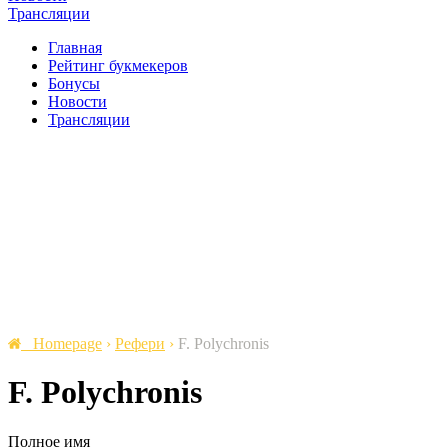
Трансляции
Главная
Рейтинг букмекеров
Бонусы
Новости
Трансляции
Homepage
›
Рефери
›
F. Polychronis
F. Polychronis
Полное имя