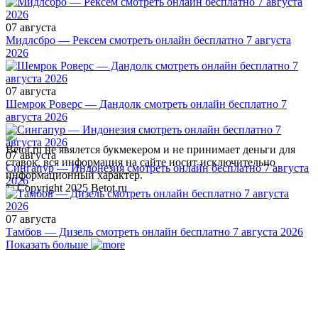
07 августа
Мидлсбро — Рексем смотреть онлайн бесплатно 7 августа
2026
07 августа
Шемрок Роверс — Дандолк смотреть онлайн бесплатно 7
августа 2026
Betot.ru не явялется букмекером и не принимает деньги для
07 августа
ставок, вся информация на сайте носит исключительно
Сингапур — Индонезия смотреть онлайн бесплатно 7 августа
информационный характер.
2026
© Copyright 2025 Betot.ru
07 августа
Тамбов — Дизель смотреть онлайн бесплатно 7 августа 2026
Показать больше