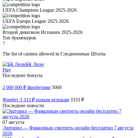
UEFA Champions League 2025-2026
UEFA Europa League 2025-2026
Второй дивизион Испании 2025-2026
Топ букмекеров
?
The list of casinos allowed in Соединенные Штаты
БК Леон
Play
Последние бонусы
2 000 000 ₽ фрибетами
5000
Фрибет 3 333 ₽ новым игрокам
3333 ₽
Последние новости
07 августа
Эшторил — Фамаликан смотреть онлайн бесплатно 7 августа
2026