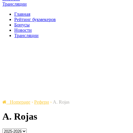
Трансляции
Главная
Рейтинг букмекеров
Бонусы
Новости
Трансляции
Homepage
›
Рефери
›
A. Rojas
A. Rojas