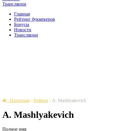
Трансляции
Главная
Рейтинг букмекеров
Бонусы
Новости
Трансляции
Homepage
›
Рефери
›
A. Mashlyakevich
A. Mashlyakevich
Полное имя