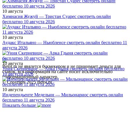
10 августа
Химнасия Жужуй — Тристан Суарес смотреть онлайн
бесплатно 10 августа 2026
10 августа
Аудакс Итальяно — Ньюбленсе смотреть онлайн бесплатно 11
августа 2026
10 августа
Betot.ru не явялется букмекером и не принимает деньги для
Уния Скерневице — Арка Гдыня смотреть онлайн бесплатно
ставок, вся информация на сайте носит исключительно
10 августа 2026
информационный характер.
© Copyright 2025 Betot.ru
10 августа
Индепендьенте Медельин — Мильонариос смотреть онлайн
бесплатно 11 августа 2026
Показать больше