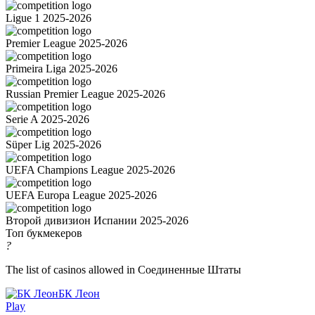
Ligue 1 2025-2026
Premier League 2025-2026
Primeira Liga 2025-2026
Russian Premier League 2025-2026
Serie A 2025-2026
Süper Lig 2025-2026
UEFA Champions League 2025-2026
UEFA Europa League 2025-2026
Второй дивизион Испании 2025-2026
Топ букмекеров
?
The list of casinos allowed in Соединенные Штаты
БК Леон
Play