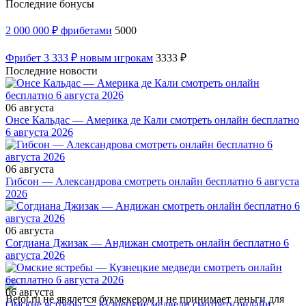
Последние бонусы
2 000 000 ₽ фрибетами
5000
Фрибет 3 333 ₽ новым игрокам
3333 ₽
Последние новости
06 августа
Онсе Кальдас — Америка де Кали смотреть онлайн бесплатно
6 августа 2026
06 августа
Гибсон — Александрова смотреть онлайн бесплатно 6 августа
2026
06 августа
Согдиана Джизак — Андижан смотреть онлайн бесплатно 6
августа 2026
06 августа
Betot.ru не явялется букмекером и не принимает деньги для
Омские ястребы — Кузнецкие медведи смотреть онлайн