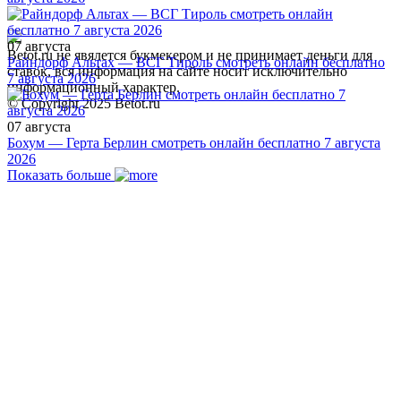
07 августа
Betot.ru не явялется букмекером и не принимает деньги для
Райндорф Альтах — ВСГ Тироль смотреть онлайн бесплатно
ставок, вся информация на сайте носит исключительно
7 августа 2026
информационный характер.
© Copyright 2025 Betot.ru
07 августа
Бохум — Герта Берлин смотреть онлайн бесплатно 7 августа
2026
Показать больше