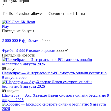
Топ букмекеров
?
The list of casinos allowed in Соединенные Штаты
БК Леон
Play
Последние бонусы
2 000 000 ₽ фрибетами
5000
Фрибет 3 333 ₽ новым игрокам
3333 ₽
Последние новости
09 августа
Палмейрас — Интернасьонал-РС смотреть онлайн бесплатно
9 августа 2026
09 августа
Шарлеруа — Ауд-Хеверле Левен смотреть онлайн бесплатно 9
августа 2026