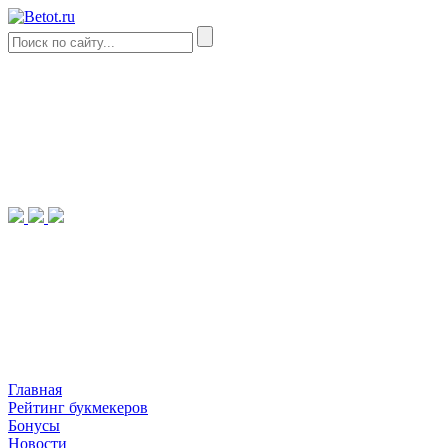
Главная
Рейтинг букмекеров
Бонусы
Новости