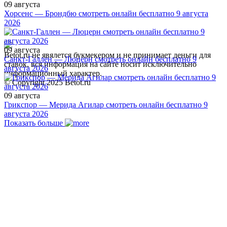
09 августа
Хорсенс — Брондбю смотреть онлайн бесплатно 9 августа
2026
09 августа
Betot.ru не явялется букмекером и не принимает деньги для
Санкт-Галлен — Люцерн смотреть онлайн бесплатно 9
ставок, вся информация на сайте носит исключительно
августа 2026
информационный характер.
© Copyright 2025 Betot.ru
09 августа
Грикспор — Мерида Агилар смотреть онлайн бесплатно 9
августа 2026
Показать больше