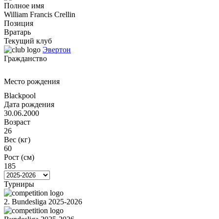
Полное имя
William Francis Crellin
Позиция
Вратарь
Текущий клуб
Эвертон
Гражданство
Место рождения
Blackpool
Дата рождения
30.06.2000
Возраст
26
Вес (кг)
60
Рост (см)
185
Турниры
2. Bundesliga 2025-2026