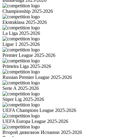
Bundesliga 2025-2026
Championship 2025-2026
Ekstraklasa 2025-2026
La Liga 2025-2026
Ligue 1 2025-2026
Premier League 2025-2026
Primeira Liga 2025-2026
Russian Premier League 2025-2026
Serie A 2025-2026
Süper Lig 2025-2026
UEFA Champions League 2025-2026
UEFA Europa League 2025-2026
Второй дивизион Испании 2025-2026