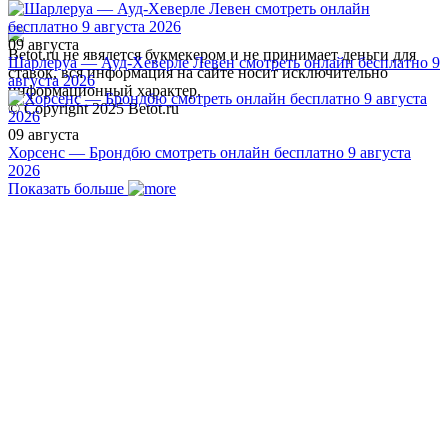
09 августа
Betot.ru не явялется букмекером и не принимает деньги для
Шарлеруа — Ауд-Хеверле Левен смотреть онлайн бесплатно 9
ставок, вся информация на сайте носит исключительно
августа 2026
информационный характер.
© Copyright 2025 Betot.ru
09 августа
Хорсенс — Брондбю смотреть онлайн бесплатно 9 августа
2026
Показать больше