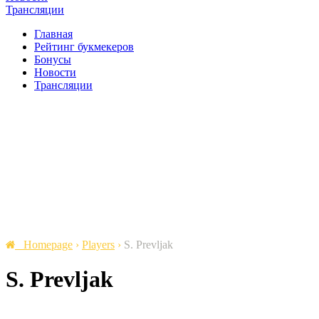
Трансляции
Главная
Рейтинг букмекеров
Бонусы
Новости
Трансляции
Homepage
›
Players
›
S. Prevljak
S. Prevljak