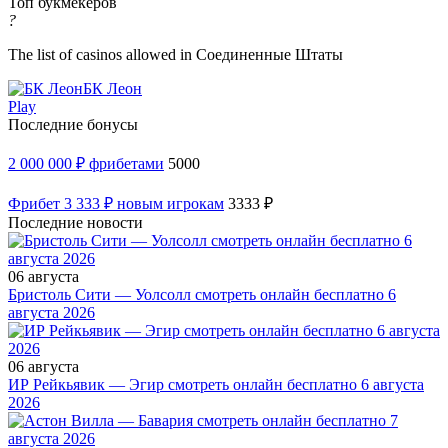
Топ букмекеров
?
The list of casinos allowed in Соединенные Штаты
БК Леон
Play
Последние бонусы
2 000 000 ₽ фрибетами
5000
Фрибет 3 333 ₽ новым игрокам
3333 ₽
Последние новости
06 августа
Бристоль Сити — Уолсолл смотреть онлайн бесплатно 6
августа 2026
06 августа
ИР Рейкьявик — Эгир смотреть онлайн бесплатно 6 августа
2026