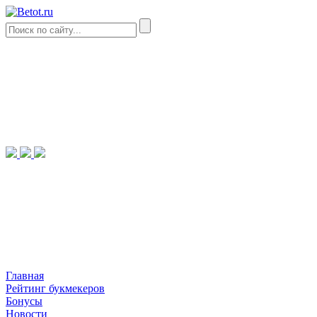
Главная
Рейтинг букмекеров
Бонусы
Новости