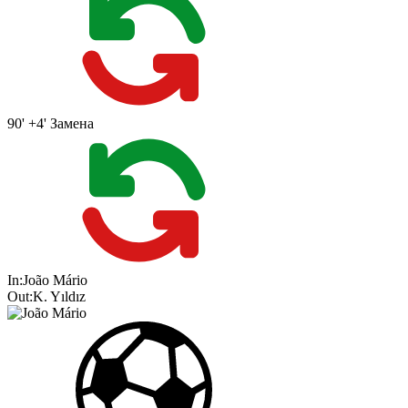
90' +4'
Замена
In:
João Mário
Out:
K. Yıldız