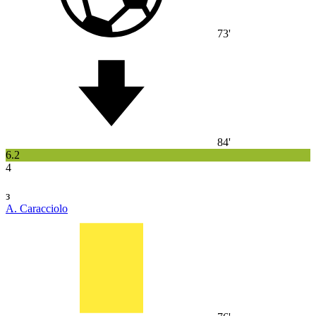
73'
84'
6.2
4
з
A. Caracciolo