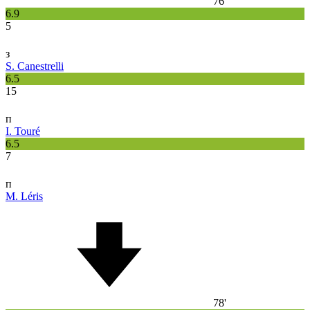
76'
6.9
5
з
S. Canestrelli
6.5
15
п
I. Touré
6.5
7
п
M. Léris
78'