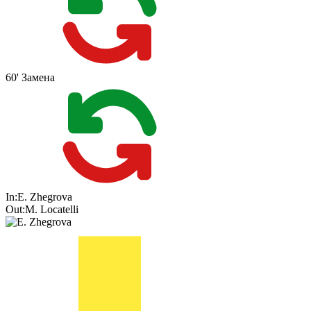
60'
Замена
In:
E. Zhegrova
Out:
M. Locatelli