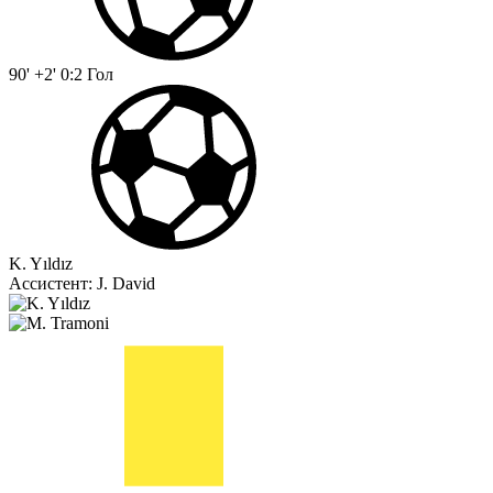
90' +2'
0:2
Гол
K. Yıldız
Ассистент:
J. David