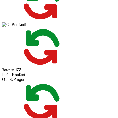
Замена
65'
In:
G. Bonfanti
Out:
S. Angori