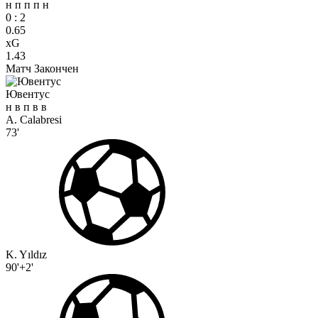
н
п
п
п
н
0
:
2
0.65
xG
1.43
Матч Закончен
Ювентус
н
в
п
в
в
A. Calabresi
73'
K. Yıldız
90'+2'