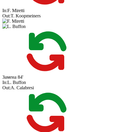
In:
F. Miretti
Out:
T. Koopmeiners
Замена
84'
In:
L. Buffon
Out:
A. Calabresi