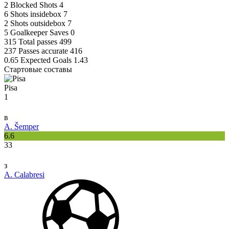
2
Blocked Shots
4
6
Shots insidebox
7
2
Shots outsidebox
7
5
Goalkeeper Saves
0
315
Total passes
499
237
Passes accurate
416
0.65
Expected Goals
1.43
Стартовые составы
Pisa
1
в
A. Šemper
6.6
33
з
A. Calabresi