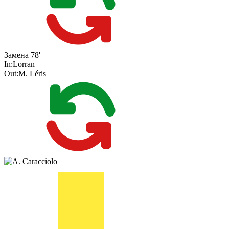
Замена
78'
In:
Lorran
Out:
M. Léris