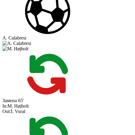
A. Calabresi
Замена
65'
In:
M. Højholt
Out:
İ. Vural