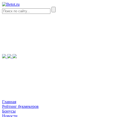
Главная
Рейтинг букмекеров
Бонусы
Новости