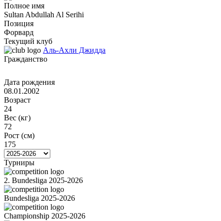
Полное имя
Sultan Abdullah Al Serihi
Позиция
Форвард
Текущий клуб
Аль-Ахли Джидда
Гражданство
Дата рождения
08.01.2002
Возраст
24
Вес (кг)
72
Рост (см)
175
Турниры
2. Bundesliga 2025-2026
Bundesliga 2025-2026
Championship 2025-2026