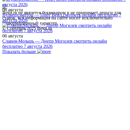
06 августа
Betot.ru не явялется букмекером и не принимает деньги для
Вулверхэмптон — Порт Вейл смотреть онлайн бесплатно 7
ставок, вся информация на сайте носит исключительно
августа 2026
информационный характер.
© Copyright 2025 Betot.ru
06 августа
Славия-Мозырь — Днепр Могилев смотреть онлайн
бесплатно 7 августа 2026
Показать больше