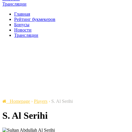
Трансляции
Главная
Рейтинг букмекеров
Бонусы
Новости
Трансляции
Homepage
›
Players
›
S. Al Serihi
S. Al Serihi