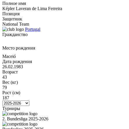
Полное имя
Képler Laveran de Lima Ferreira
Позиция
Защитник
National Team
Portugal
Гражданство
Место рождения
Maceió
Дата рождения
26.02.1983
Возраст
43
Вес (кг)
79
Рост (см)
187
Турниры
2. Bundesliga 2025-2026