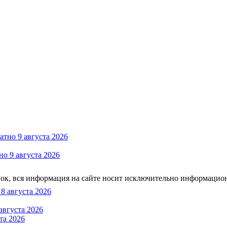
о 9 августа 2026
тавок, вся информация на сайте носит исключительно информацио
августа 2026