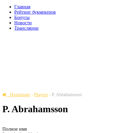
Главная
Рейтинг букмекеров
Бонусы
Новости
Трансляции
Homepage
›
Players
›
P. Abrahamsson
P. Abrahamsson
Полное имя