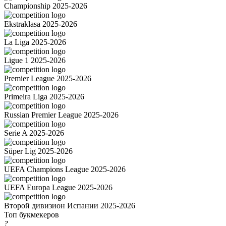
Championship 2025-2026
Ekstraklasa 2025-2026
La Liga 2025-2026
Ligue 1 2025-2026
Premier League 2025-2026
Primeira Liga 2025-2026
Russian Premier League 2025-2026
Serie A 2025-2026
Süper Lig 2025-2026
UEFA Champions League 2025-2026
UEFA Europa League 2025-2026
Второй дивизион Испании 2025-2026
Топ букмекеров
?