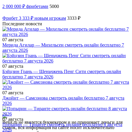
2 000 000 ₽ фрибетами
5000
Фрибет 3 333 ₽ новым игрокам
3333 ₽
Последние новости
07 августа
Мерида Агилар — Михельсен смотреть онлайн бесплатно 7
августа 2026
07 августа
Бэйцзин Гоань — Шеньчжень Пенг Сити смотреть онлайн
бесплатно 7 августа 2026
07 августа
Джойнт — Самсонова смотреть онлайн бесплатно 7 августа
2026
07 августа
Betot.ru не явялется букмекером и не принимает деньги для
Попырин — Тиранте смотреть онлайн бесплатно 8 августа
ставок, вся информация на сайте носит исключительно
2026