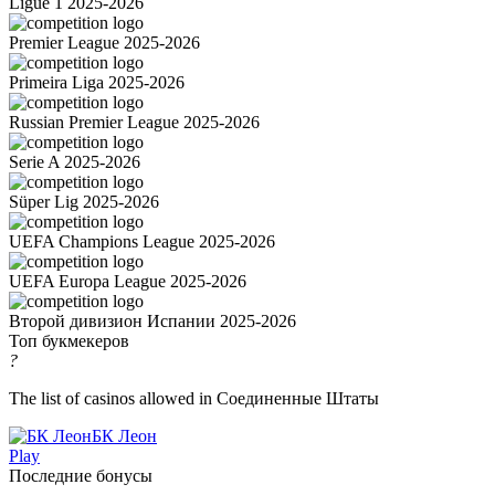
Ligue 1 2025-2026
Premier League 2025-2026
Primeira Liga 2025-2026
Russian Premier League 2025-2026
Serie A 2025-2026
Süper Lig 2025-2026
UEFA Champions League 2025-2026
UEFA Europa League 2025-2026
Второй дивизион Испании 2025-2026
Топ букмекеров
?
The list of casinos allowed in Соединенные Штаты
БК Леон
Play
Последние бонусы