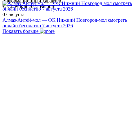
информационный характер.
© Copyright 2025 Betot.ru
07 августа
Алмаз-Антей-мол — ФК Нижний Новгород-мол смотреть
онлайн бесплатно 7 августа 2026
Показать больше