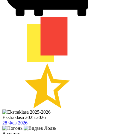
Ekstraklasa 2025-2026
28 Фев 2026
В гостях