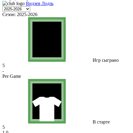
Видзев Лодзь
Сезон:
2025-2026
Игр сыграно
5
-
Per Game
В старте
5
1.0