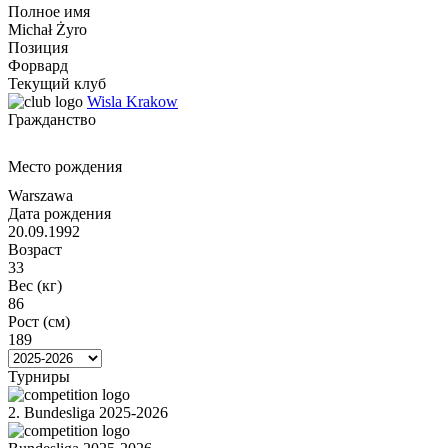
Полное имя
Michał Żyro
Позиция
Форвард
Текущий клуб
Wisla Krakow
Гражданство
Место рождения
Warszawa
Дата рождения
20.09.1992
Возраст
33
Вес (кг)
86
Рост (см)
189
Турниры
2. Bundesliga 2025-2026