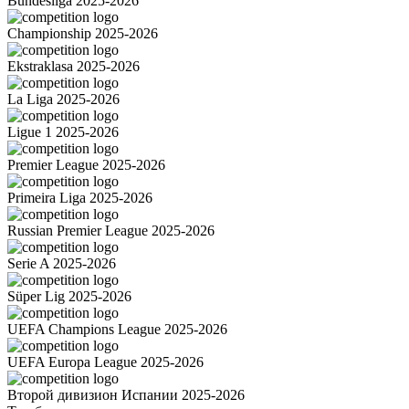
Bundesliga 2025-2026
Championship 2025-2026
Ekstraklasa 2025-2026
La Liga 2025-2026
Ligue 1 2025-2026
Premier League 2025-2026
Primeira Liga 2025-2026
Russian Premier League 2025-2026
Serie A 2025-2026
Süper Lig 2025-2026
UEFA Champions League 2025-2026
UEFA Europa League 2025-2026
Второй дивизион Испании 2025-2026