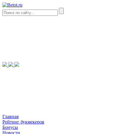
Главная
Рейтинг букмекеров
Бонусы
Новости