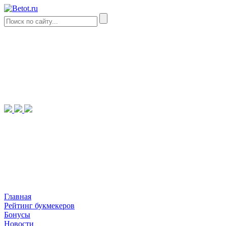
Главная
Рейтинг букмекеров
Бонусы
Новости