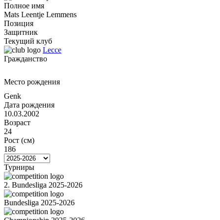
Полное имя
Mats Leentje Lemmens
Позиция
Защитник
Текущий клуб
Lecce
Гражданство
Место рождения
Genk
Дата рождения
10.03.2002
Возраст
24
Рост (см)
186
Турниры
2. Bundesliga 2025-2026
Bundesliga 2025-2026