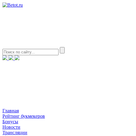
Главная
Рейтинг букмекеров
Бонусы
Новости
Трансляции