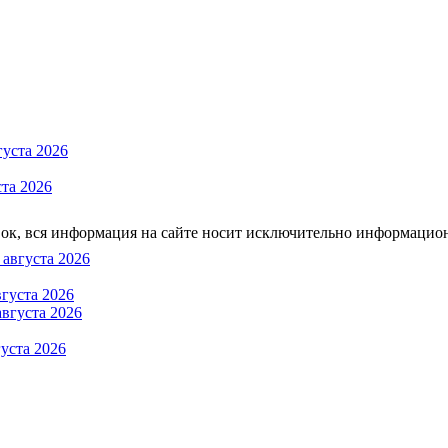
та 2026
тавок, вся информация на сайте носит исключительно информацио
густа 2026
уста 2026