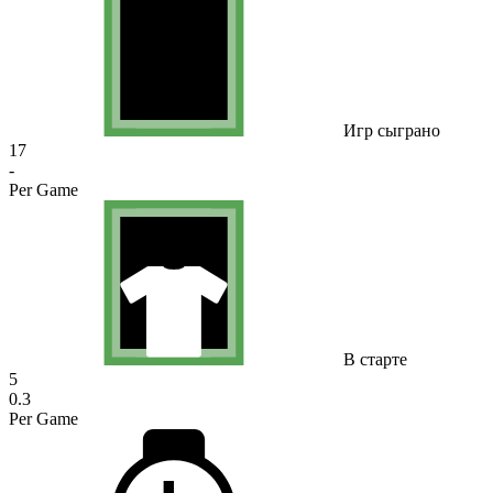
Игр сыграно
17
-
Per Game
В старте
5
0.3
Per Game