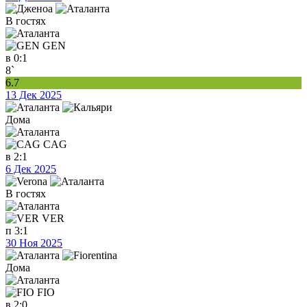
В гостях
GEN
в
0:1
8`
6.7
13 Дек 2025
Дома
CAG
в
2:1
6 Дек 2025
В гостях
VER
п
3:1
30 Ноя 2025
Дома
FIO
в
2:0