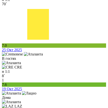
70`
7.0
25 Окт 2025
В гостях
CRE
н
1:1
8`
1
7.6
19 Окт 2025
Дома
LAZ