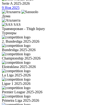
Serie A 2025-2026
9 Ноя 2025
Дома
SAS
Травмирован - Thigh Injury
Турниры
2. Bundesliga 2025-2026
Bundesliga 2025-2026
Championship 2025-2026
Ekstraklasa 2025-2026
La Liga 2025-2026
Ligue 1 2025-2026
Premier League 2025-2026
Primeira Liga 2025-2026