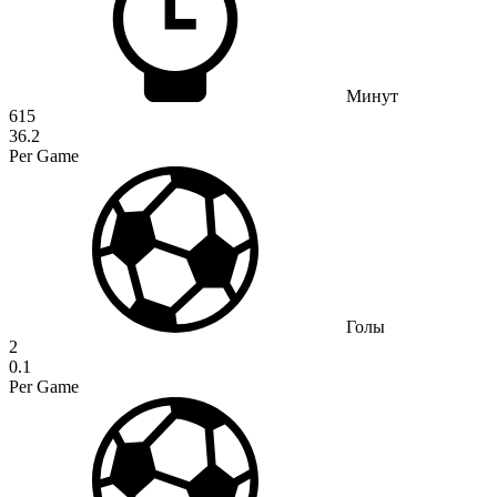
Минут
615
36.2
Per Game
Голы
2
0.1
Per Game