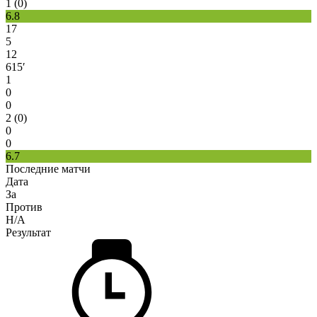
1 (0)
6.8
17
5
12
615′
1
0
0
2 (0)
0
0
6.7
Последние матчи
Дата
За
Против
H/A
Результат