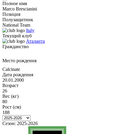
Полное имя
Marco Brescianini
Позиция
Полузащитник
National Team
Italy
Текущий клуб
Аталанта
Гражданство
Место рождения
Calcinate
Дата рождения
20.01.2000
Возраст
26
Вес (кг)
80
Рост (см)
188
Сезон:
2025-2026